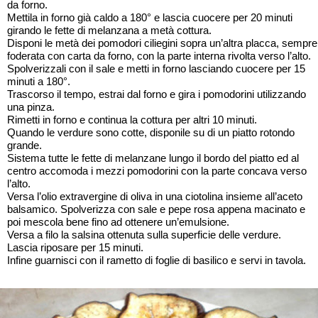
da forno.
Mettila in forno già caldo a 180° e lascia cuocere per 20 minuti
girando le fette di melanzana a metà cottura.
Disponi le metà dei pomodori ciliegini sopra un’altra placca, sempre
foderata con carta da forno, con la parte interna rivolta verso l’alto.
Spolverizzali con il sale e metti in forno lasciando cuocere per 15
minuti a 180°.
Trascorso il tempo, estrai dal forno e gira i pomodorini utilizzando
una pinza.
Rimetti in forno e continua la cottura per altri 10 minuti.
Quando le verdure sono cotte, disponile su di un piatto rotondo
grande.
Sistema tutte le fette di melanzane lungo il bordo del piatto ed al
centro accomoda i mezzi pomodorini con la parte concava verso
l’alto.
Versa l’olio extravergine di oliva in una ciotolina insieme all’aceto
balsamico. Spolverizza con sale e pepe rosa appena macinato e
poi mescola bene fino ad ottenere un’emulsione.
Versa a filo la salsina ottenuta sulla superficie delle verdure.
Lascia riposare per 15 minuti.
Infine guarnisci con il rametto di foglie di basilico e servi in tavola.