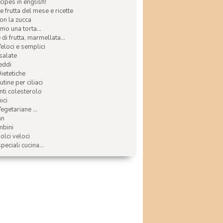
ecipes in english!
e frutta del mese e ricette
con la zucca
mo una torta...
di frutta, marmellata...
Veloci e semplici
 salate
reddi
Dietetiche
tine per ciliaci
nti colesterolo
ici
egetariane ...
an
mbini
olci veloci
speciali cucina...