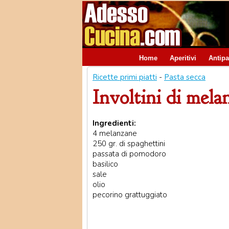
Home
Aperitivi
Antipa
Ricette primi piatti
-
Pasta secca
Involtini di mela
Ingredienti:
4 melanzane
250 gr. di spaghettini
passata di pomodoro
basilico
sale
olio
pecorino grattuggiato