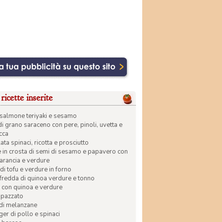
ricette inserite
di salmone teriyaki e sesamo
di grano saraceno con pere, pinoli, uvetta e
ecca
ata spinaci, ricotta e prosciutto
in crosta di semi di sesamo e papavero con
 arancia e verdure
di tofu e verdure in forno
 fredda di quinoa verdure e tonno
 con quinoa e verdure
apazzato
 di melanzane
r di pollo e spinaci