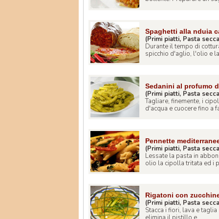
Spaghetti alla nduia 
(Primi piatti, Pasta secc
Durante il tempo di cottur
spicchio d'aglio, l'olio e la 
Sedanini al profumo de
(Primi piatti, Pasta secc
Tagliare, finemente, i cipo
d'acqua e cuocere fino a fa 
Pennette mediterrane
(Primi piatti, Pasta secc
Lessate la pasta in abbon
olio la cipolla tritata ed i
Rigatoni con zucchine e
(Primi piatti, Pasta secc
Stacca i fiori, lava e taglia
elimina il pistillo e ...