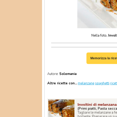
Nella foto,
Invol
Memorizza la rice
Autore:
Solemania
Altre ricette con...
melanzane
spaghetti
rice
Involtini di melanzan
(Primi piatti, Pasta secc
Tagliare le melanzane a fet
bollente. Preparare un sug