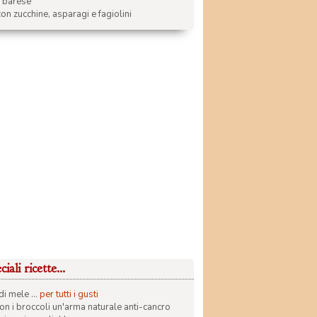
a barese
on zucchine, asparagi e fagiolini
iali ricette...
di mele ...
per tutti i gusti
con i broccoli un'arma naturale anti-cancro