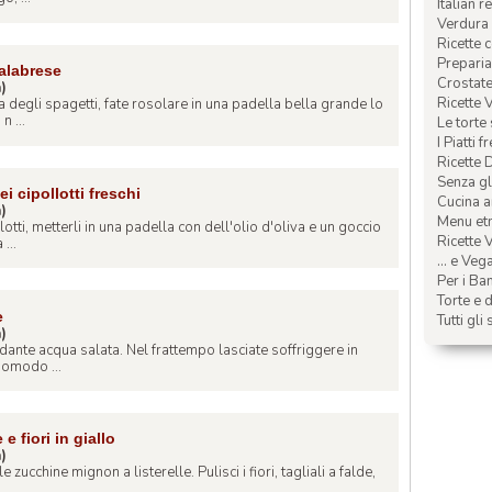
Italian r
Verdura 
Ricette 
Preparia
calabrese
Crostate 
a)
Ricette 
a degli spagetti, fate rosolare in una padella bella grande lo
n ...
Le torte
I Piatti f
Ricette 
Senza glu
i cipollotti freschi
Cucina a
a)
Menu etn
llotti, metterli in una padella con dell'olio d'oliva e un goccio
Ricette V
...
... e Veg
Per i Ba
Torte e d
e
Tutti gli 
a)
dante acqua salata. Nel frattempo lasciate soffriggere in
 pomodo ...
 fiori in giallo
a)
 le zucchine mignon a listerelle. Pulisci i fiori, tagliali a falde,