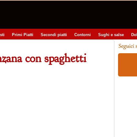
sti
Primi Piatti
Secondi piatti
Contorni
Sughi e salse
Do
nzana con spaghetti