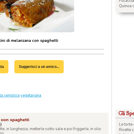
Focacci
Quinoa c
tini di melanzana con spaghetti
tta
Suggerisci a un amico...
tta semplice
vegetariana
Gli Spec
a con spaghetti
Le torte 
a)
te, in lunghezza, metterle sotto sale e poi friggerle, in olio
Ricette 
o, ...