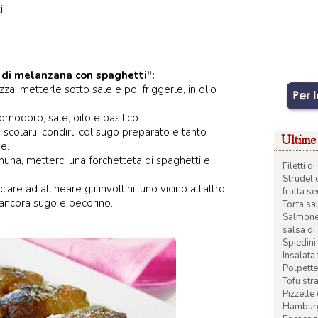
i
i di melanzana con spaghetti":
za, metterle sotto sale e poi friggerle, in olio
modoro, sale, oilo e basilico.
 scolarli, condirli col sugo preparato e tanto
Ultime 
e.
una, metterci una forchetteta di spaghetti e
Filetti 
Strudel 
are ad allineare gli involtini, uno vicino all'altro.
frutta s
e ancora sugo e pecorino.
Torta sal
Salmone 
salsa di
Spiedini 
Insalata
Polpette
Tofu str
Pizzette
Hamburge