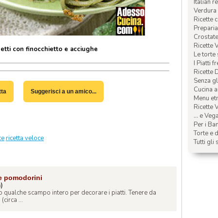
Italian r
Verdura 
Ricette 
Preparia
Crostate 
Ricette 
tti con finocchietto e acciughe
Le torte
I Piatti f
Ricette 
Senza glu
Cucina a
tta
Suggerisci a un amico...
Menu etn
Ricette V
... e Veg
Per i Ba
Torte e d
ce
ricetta veloce
Tutti gli 
 e pomodorini
a)
o qualche scampo intero per decorare i piatti. Tenere da
(circa ...