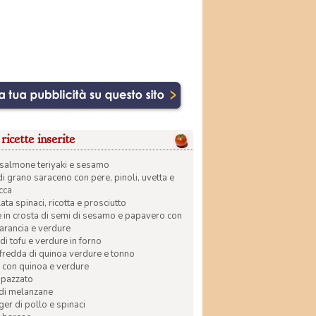
ricette inserite
di salmone teriyaki e sesamo
di grano saraceno con pere, pinoli, uvetta e
ecca
ata spinaci, ricotta e prosciutto
in crosta di semi di sesamo e papavero con
 arancia e verdure
di tofu e verdure in forno
 fredda di quinoa verdure e tonno
 con quinoa e verdure
apazzato
 di melanzane
r di pollo e spinaci