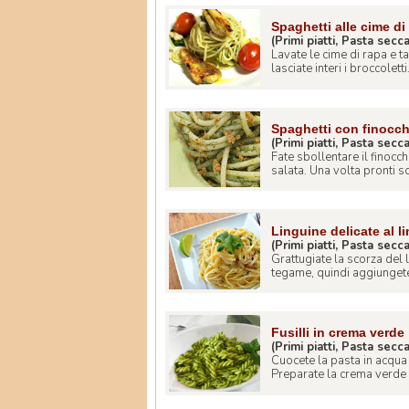
Spaghetti alle cime di r
(Primi piatti, Pasta secc
Lavate le cime di rapa e t
lasciate interi i broccoletti. 
Spaghetti con finocch
(Primi piatti, Pasta secc
Fate sbollentare il finocc
salata. Una volta pronti sco
Linguine delicate al l
(Primi piatti, Pasta secc
Grattugiate la scorza del l
tegame, quindi aggiungete 
Fusilli in crema verde
(Primi piatti, Pasta secc
Cuocete la pasta in acqua
Preparate la crema verde m