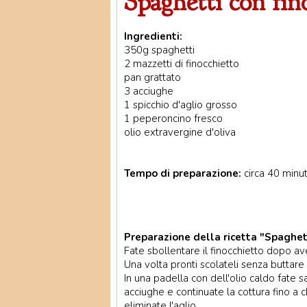
Spaghetti con fin
Ingredienti:
350g spaghetti
2 mazzetti di finocchietto
pan grattato
3 acciughe
1 spicchio d'aglio grosso
1 peperoncino fresco
olio extravergine d'oliva
Tempo di preparazione:
circa 40 minut
Preparazione della ricetta "Spaghett
Fate sbollentare il finocchietto dopo av
Una volta pronti scolateli senza buttare v
In una padella con dell'olio caldo fate s
acciughe e continuate la cottura fino a 
eliminate l'aglio.