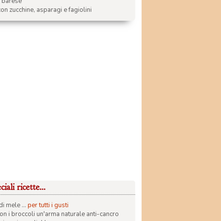
a barese
on zucchine, asparagi e fagiolini
iali ricette...
di mele ...
per tutti i gusti
con i broccoli un'arma naturale anti-cancro