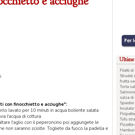
occhietto e acciughe
Ultime 
Filetti 
i
Strudel 
frutta s
Torta sal
Salmone 
salsa di
Spiedini 
i con finocchietto e acciughe":
Insalata
erlo lavato per 10 minuti in acqua bollente salata.
Polpette
ia l'acqua di cottura.
Tofu str
altare l'aglio con il peperoncino poi aggiungete le
Pizzette
che non saranno sciolte. Togliete da fuoco la padella e
Hamburge