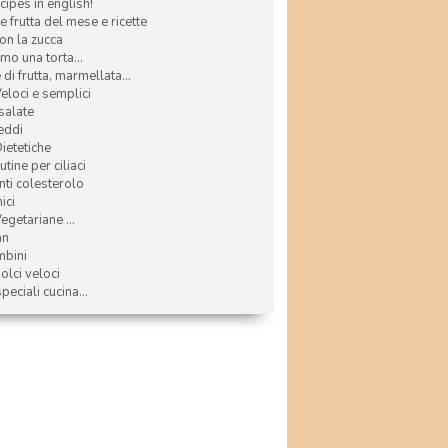
ecipes in english!
e frutta del mese e ricette
con la zucca
mo una torta...
di frutta, marmellata...
Veloci e semplici
 salate
reddi
Dietetiche
tine per ciliaci
nti colesterolo
ici
egetariane ...
an
mbini
olci veloci
speciali cucina...