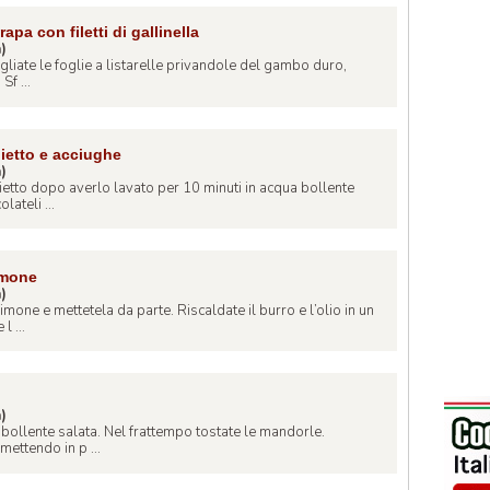
apa con filetti di gallinella
a)
agliate le foglie a listarelle privandole del gambo duro,
Sf ...
ietto e acciughe
a)
hietto dopo averlo lavato per 10 minuti in acqua bollente
lateli ...
imone
a)
imone e mettetela da parte. Riscaldate il burro e l’olio in un
l ...
a)
 bollente salata. Nel frattempo tostate le mandorle.
ettendo in p ...