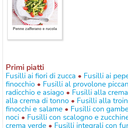
Penne zafferano e rucola
Primi piatti
•
Fusilli ai fiori di zucca
Fusilli ai pep
•
finocchio
Fusilli al provolone picca
•
radicchio e asiago
Fusilli alla crema
•
alla crema di tonno
Fusilli alla troi
•
finocchi e salame
Fusilli con gambe
•
noci
Fusilli con scalogno e zucchin
•
crema verde
Fusilli integrali con fu