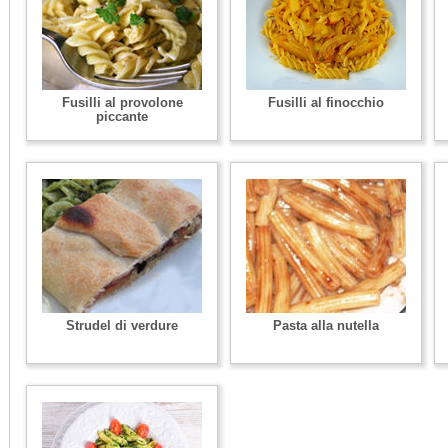
Fusilli al provolone
Fusilli al finocchio
piccante
Strudel di verdure
Pasta alla nutella