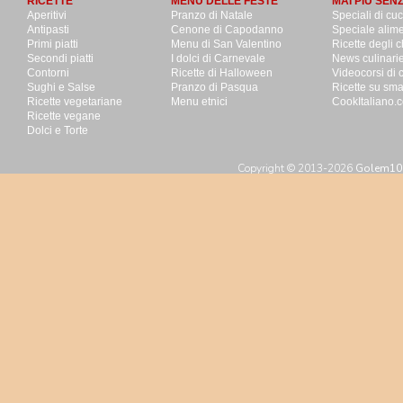
RICETTE
MENU DELLE FESTE
MAI PIU SEN
Aperitivi
Pranzo di Natale
Speciali di cu
Antipasti
Cenone di Capodanno
Speciale alime
Primi piatti
Menu di San Valentino
Ricette degli c
Secondi piatti
I dolci di Carnevale
News culinari
Contorni
Ricette di Halloween
Videocorsi di 
Sughi e Salse
Pranzo di Pasqua
Ricette su sm
Ricette vegetariane
Menu etnici
CookItaliano.c
Ricette vegane
Dolci e Torte
Copyright © 2013-2026
Golem100 