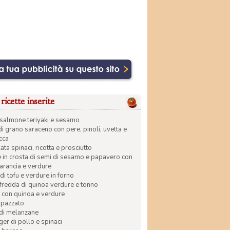
ricette inserite
di salmone teriyaki e sesamo
di grano saraceno con pere, pinoli, uvetta e
ecca
ata spinaci, ricotta e prosciutto
in crosta di semi di sesamo e papavero con
 arancia e verdure
di tofu e verdure in forno
 fredda di quinoa verdure e tonno
 con quinoa e verdure
apazzato
 di melanzane
r di pollo e spinaci