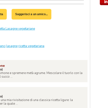
tta
Suggerisci a un amico...
cetta Lasagne vegetariane
anci
lasagne
ricetta vegetariana
mone
na)
 limone e spremere metà agrume. Mescolare il tuorlo con la
 succo ...
na)
a mia rivisitazione di una classica ricetta ligure: la
r la quale ...