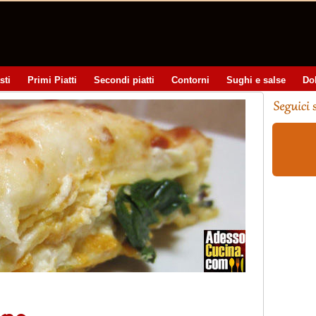
sti
Primi Piatti
Secondi piatti
Contorni
Sughi e salse
Do