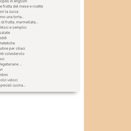
ecipes in english!
e frutta del mese e ricette
con la zucca
mo una torta...
di frutta, marmellata...
Veloci e semplici
 salate
reddi
Dietetiche
tine per ciliaci
nti colesterolo
ici
egetariane ...
an
mbini
olci veloci
speciali cucina...