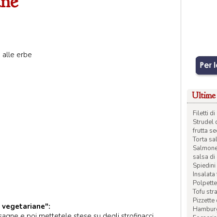
ane
 alle erbe
Ultime 
Filetti 
Strudel 
frutta s
Torta sal
Salmone 
salsa di
Spiedini 
Insalata
Polpette
Tofu str
Pizzette
 vegetariane":
Hamburge
asagne e poi mettetele stese su degli strofinacci.