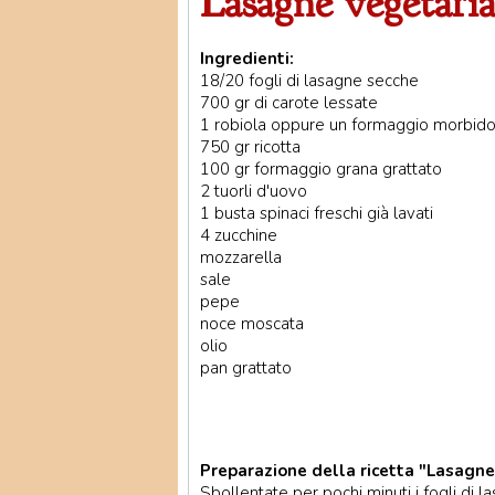
Lasagne vegetari
Ingredienti:
18/20 fogli di lasagne secche
700 gr di carote lessate
1 robiola oppure un formaggio morbido
750 gr ricotta
100 gr formaggio grana grattato
2 tuorli d'uovo
1 busta spinaci freschi già lavati
4 zucchine
mozzarella
sale
pepe
noce moscata
olio
pan grattato
Preparazione della ricetta "Lasagne
Sbollentate per pochi minuti i fogli di l