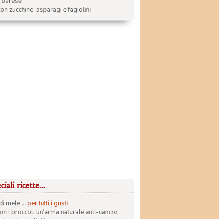
a barese
on zucchine, asparagi e fagiolini
iali ricette...
di mele ...
per tutti i gusti
con i broccoli un'arma naturale anti-cancro