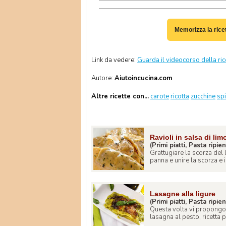
Memorizza la rice
Link da vedere:
Guarda il videocorso della ri
Autore:
Aiutoincucina.com
Altre ricette con...
carote
ricotta
zucchine
spi
Ravioli in salsa di li
(Primi piatti, Pasta ripie
Grattugiare la scorza del
panna e unire la scorza e il
Lasagne alla ligure
(Primi piatti, Pasta ripie
Questa volta vi propongo un
lasagna al pesto, ricetta pe