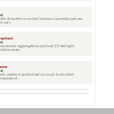
na)
petto di tacchino e rosolarli nel burro cuocendoli per una
 nel t ...
 spinaci
na)
casseruola, aggiungete la cipolla ed 1/3 dell’aglio;
chè le verdur ...
carne
na)
ta, sedano e cipolla tritati con un pò di olio e farli
macinato di ...