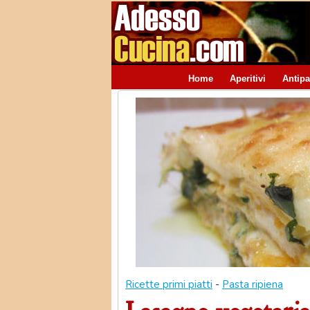
Home
Aperitivi
Antipa
Ricette primi piatti
-
Pasta ripiena