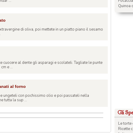
Focacci
dar ...
Quinoa c
ato
extravergine di oliva, poi mettete in un piatto piano il sesamo
.
e cuocere al dente gli asparagi e scolateli. Tagliate le punte
cm e ...
anati al forno
one ungeteli con pochissimo olio e poi passateli nella
tutta la sup ...
Gli Spec
Le torte 
Ricette 