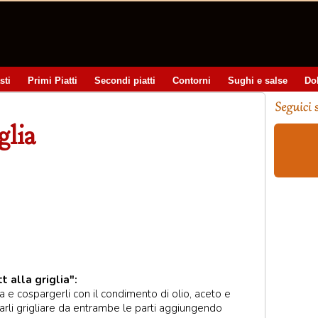
sti
Primi Piatti
Secondi piatti
Contorni
Sughi e salse
Do
glia
t alla griglia":
a e cospargerli con il condimento di olio, aceto e
rli grigliare da entrambe le parti aggiungendo