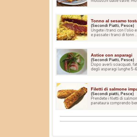
molluschi dalle valve. Mon
Tonno al sesamo tost
(Secondi Piatti, Pesce)
Ungete i tranci con l'olio 
e passate i tranci di tonn ..
Astice con asparagi
(Secondi Piatti, Pesce)
Dopo averli sciacquati, fat
degli asparagi lunghe 5-6 
Filetti di salmone imp
(Secondi piatti, Pesce)
Prendete i filetti di salm
panataura comprendo bene 