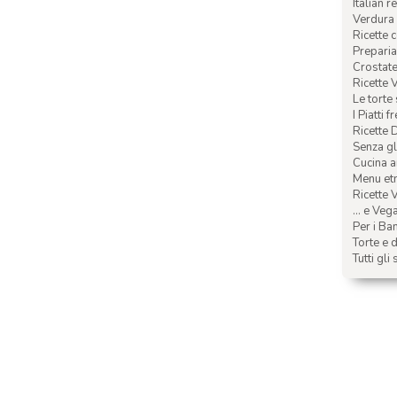
Italian r
Verdura 
Ricette 
Preparia
Crostate 
Ricette 
Le torte
I Piatti f
Ricette 
Senza glu
Cucina a
Menu etn
Ricette V
... e Veg
Per i Ba
Torte e d
Tutti gli 