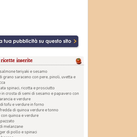
ricette inserite
di salmone teriyaki e sesamo
di grano saraceno con pere, pinoli, uvetta e
ecca
ata spinaci, ricotta e prosciutto
in crosta di semi di sesamo e papavero con
 arancia e verdure
di tofu e verdure in forno
 fredda di quinoa verdure e tonno
 con quinoa e verdure
apazzato
 di melanzane
r di pollo e spinaci