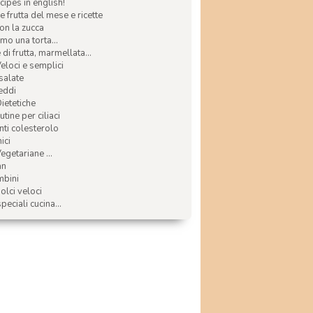
ecipes in english!
e frutta del mese e ricette
con la zucca
mo una torta...
di frutta, marmellata...
Veloci e semplici
 salate
reddi
Dietetiche
tine per ciliaci
nti colesterolo
ici
egetariane ...
an
mbini
olci veloci
speciali cucina...