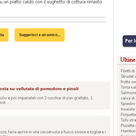
su un piatto caldo con il sughetto di cottura rimasto
tta
Suggerisci a un amico...
Ultime 
Filetti 
Strudel 
frutta s
Torta sal
crosta su vellutata di pomodoro e pinoli
Salmone 
 d'olio e poi impanateli con 2 cucchiai di pan grattato, 1
salsa di
ot ...
Spiedini 
Insalata
Polpette
Tofu str
Pizzette
Hamburge
zze, farle aprire in una casseruola a fuoco vivace e togliere i