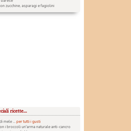
a barese
on zucchine, asparagi e fagiolini
iali ricette...
di mele ...
per tutti i gusti
con i broccoli un'arma naturale anti-cancro