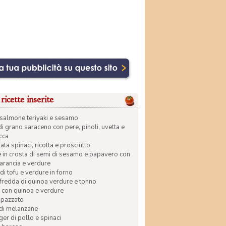
ricette inserite
di salmone teriyaki e sesamo
di grano saraceno con pere, pinoli, uvetta e
ecca
ata spinaci, ricotta e prosciutto
in crosta di semi di sesamo e papavero con
 arancia e verdure
di tofu e verdure in forno
 fredda di quinoa verdure e tonno
 con quinoa e verdure
apazzato
 di melanzane
r di pollo e spinaci