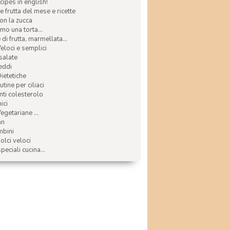
ecipes in english!
e frutta del mese e ricette
con la zucca
mo una torta...
di frutta, marmellata...
Veloci e semplici
 salate
reddi
Dietetiche
tine per ciliaci
nti colesterolo
ici
egetariane ...
an
mbini
olci veloci
speciali cucina...