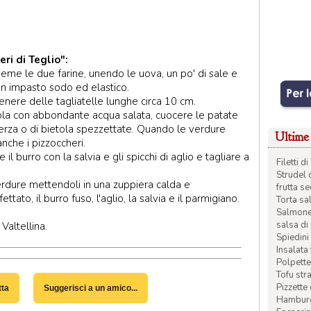
ri di Teglio":
ieme le due farine, unendo le uova, un po' di sale e
un impasto sodo ed elastico.
tenere delle tagliatelle lunghe circa 10 cm.
ntola con abbondante acqua salata, cuocere le patate
 verza o di bietola spezzettate. Quando le verdure
Ultime 
nche i pizzoccheri.
il burro con la salvia e gli spicchi di aglio e tagliare a
Filetti 
Strudel 
verdure mettendoli in una zuppiera calda e
frutta s
ttato, il burro fuso, l'aglio, la salvia e il parmigiano.
Torta sal
Salmone 
salsa di
Valtellina.
Spiedini 
Insalata
Polpette
Tofu str
Pizzette
tta
Suggerisci a un amico...
Hamburge