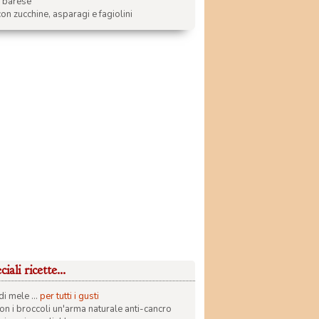
a barese
on zucchine, asparagi e fagiolini
iali ricette...
di mele ...
per tutti i gusti
con i broccoli un'arma naturale anti-cancro