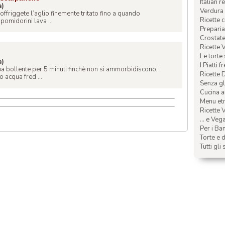
Italian r
a)
Verdura 
soffriggete l’aglio finemente tritato fino a quando
Ricette 
pomidorini lava ...
Preparia
Crostate 
Ricette 
Le torte
a)
I Piatti f
qua bollente per 5 minuti finchè non si ammorbidiscono;
Ricette 
o acqua fred ...
Senza glu
Cucina a
Menu etn
Ricette V
... e Veg
Per i Ba
Torte e d
Tutti gli 