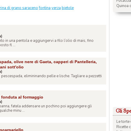
Focacci
Quinoa c
rina di grano saraceno
fontina
verza
bietole
a)
to in una pentola e aggiungervi a filo l’olio di mais, fino
sto fl ...
ada, olive nere di Gaeta, capperi di Pantelleria,
ani sott'olio
a)
o di pescespada, elimininando pelle e lische. Tagliare a pezzetti
n fonduta al formaggio
a)
 panna, fatela addensare un pochino poi aggiungere gli
Gli Spec
qualche minu ...
Le torte 
Ricette 
 scarpariello