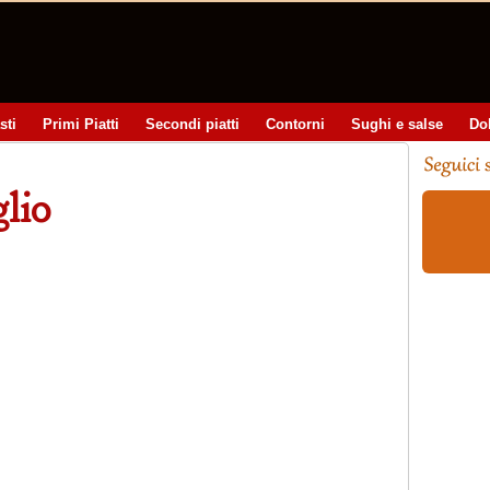
sti
Primi Piatti
Secondi piatti
Contorni
Sughi e salse
Do
glio