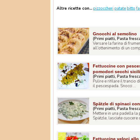
Altre ricette con...
pizzoccheri
patate
bitto
fa
Gnocchi al semolino
(Primi piatti, Pasta fresc
Versare la farina di frumen
all’ottenimento di un compo
Fettuccine con pescesp
pomodori secchi sicili
(Primi piatti, Pasta fresc
Pulire e rifilare il tranci
il pescespada. Snocci ...
Spätzle di spinaci co
(Primi piatti, Pasta fresc
Mettere in una padella la
Spätzle, lasciate cuocere 
Fettuccine veloci allo