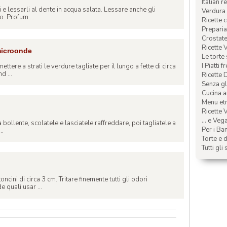
Italian r
hi e lessarli al dente in acqua salata. Lessare anche gli
Verdura 
. Profum ...
Ricette 
Preparia
Crostate 
Ricette 
 microonde
Le torte
I Piatti f
mettere a strati le verdure tagliate per il lungo a fette di circa
 ...
Ricette 
Senza glu
Cucina a
Menu etn
Ricette V
... e Veg
 bollente, scolatele e lasciatele raffreddare, poi tagliatele a
Per i Ba
..
Torte e d
Tutti gli 
ncini di circa 3 cm. Tritare finemente tutti gli odori
 quali usar ...