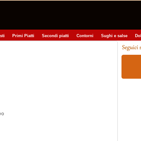
sti
Primi Piatti
Secondi piatti
Contorni
Sughi e salse
Do
ivo