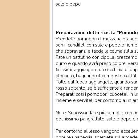
sale e pepe
Preparazione della ricetta "Pomodori
Prendete pomodori di mezzana grandezza 
semi, conditeli con sale e pepe e riemp
che sopravanzi e faccia la colma sulla
Fate un battutino con cipolla, prezzemo
burro e quando avrà preso colore, versat
finissimi; aggiungete un cucchiaio di pap
alquanto, bagnando il composto col latt
Tolto dal fuoco aggiungete, quando sarà
rosso soltanto, se è sufficiente a rende
Preparati così i pomodori, cuoceteli in u
insieme e serviteli per contorno a un ar
Note: Si posson fare più semplici con u
pochissimo pangrattato, sale e pepe e co
Per contorno al lesso vengono eccellen
oppure una teglia, spargete sulla medes