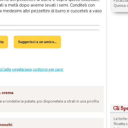
Focacci
ati a metà dopo averne levati i semi. Conditeli con
Quinoa c
i medesimi altri pezzettini di burro e cuoceteli a vaso
tta
Suggerisci a un amico...
l latte
vegetariana
contorno per carni
a crema
e a rondelle le patate, poi disponetele a strati in una pirofila
.
Gli Spec
Le torte 
Ricette 
inocchi