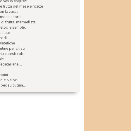
ecipes in english!
e frutta del mese e ricette
con la zucca
mo una torta...
di frutta, marmellata...
Veloci e semplici
 salate
reddi
Dietetiche
tine per ciliaci
nti colesterolo
ici
egetariane ...
an
mbini
olci veloci
speciali cucina...