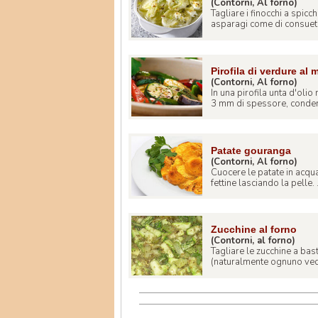
(Contorni, Al forno)
Tagliare i finocchi a spicc
asparagi come di consueto
Pirofila di verdure al
(Contorni, Al forno)
In una pirofila unta d'olio 
3 mm di spessore, condend
Patate gouranga
(Contorni, Al forno)
Cuocere le patate in acqua
fettine lasciando la pelle. .
Zucchine al forno
(Contorni, al forno)
Tagliare le zucchine a basto
(naturalmente ognuno vede