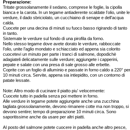
Preparazione:
Tritate grossolanamente il sedano, comprese le foglie, la cipolla
bianca e la carota. In un tegame antiaderente scaldate l'olio, unite le
verdure, il dado sbriciolato, un cucchiaino di senape e dell’acqua
calda.
Cuocete per una decina di minuti su fuoco basso rigirando di tanto
in tanto.
Sistemate le verdure sul fondo di una pirofila da forno.
Nello stesso tegame dove avete dorato le verdure, rabboccate
l’olio, unite l’aglio mondato e schiacciato ed appena sia colorito
cuocetevi un minuto per parte i tranci di salmone, dopodichè
adagiateli delicatamente sulle verdure; aggiungete i capperini,
pepate e salate con una presa di sale grosso alle erbette.
Coprite con un foglio di alluminio e passate in forno caldo a 220° pe
10 minuti circa. Servite, appena sia intiepidito, con un contorno di
patate lessate.
Note: Altro modo di cucinare il piatto piu' velocemente:
Cuocete tutto in padella senza poi mettere in forno.
Alle verdure in tegame potete aggiungete anche una zucchina
tagliata grossolanamente, devono rimanere cotte ma non troppo, si
devono sentire; tempo di preparazione 10 minuti circa. Sono
saporitissime anche da usare per altri piatti.
Al posto del salmone potete cuocere in padella anche altro pesce,