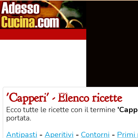
'Capperi' - Elenco ricette
Home
Aperitivi
Antipasti
Primi Piatti
Seco
Ecco tutte le ricette con il termine
'Capp
portata.
Antipasti
-
Aperitivi
-
Contorni
-
Primi 