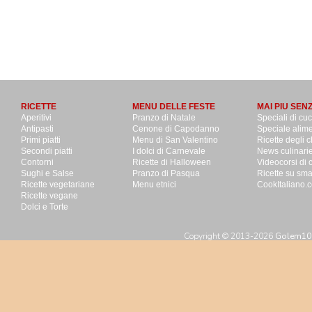
RICETTE
MENU DELLE FESTE
MAI PIU SEN
Aperitivi
Pranzo di Natale
Speciali di cu
Antipasti
Cenone di Capodanno
Speciale alime
Primi piatti
Menu di San Valentino
Ricette degli c
Secondi piatti
I dolci di Carnevale
News culinari
Contorni
Ricette di Halloween
Videocorsi di 
Sughi e Salse
Pranzo di Pasqua
Ricette su sm
Ricette vegetariane
Menu etnici
CookItaliano.c
Ricette vegane
Dolci e Torte
Copyright © 2013-2026
Golem100 