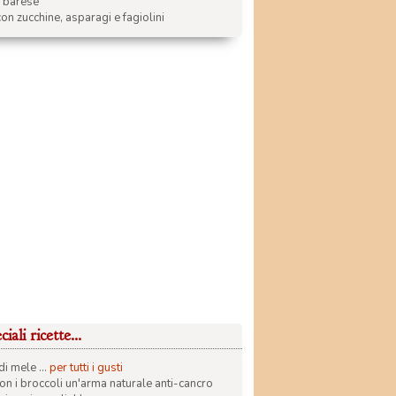
a barese
on zucchine, asparagi e fagiolini
iali ricette...
di mele ...
per tutti i gusti
con i broccoli un'arma naturale anti-cancro