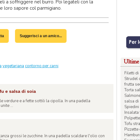
li a soffriggere nel burro. Poi legateli con la
te loro sapore col parmigiano.
tta
Suggerisci a un amico...
Ultime 
a
vegetariana
contorno per carni
Filetti 
Strudel 
frutta s
Torta sal
fu e salsa di soia
Salmone 
 le verdure e a fette sottili la cipolla. In una padella
salsa di
nite ...
Spiedini 
Insalata
Polpette
Tofu str
Pizzette
Hamburge
tanza grossi le zucchine. In una padella scaldare l'olio con