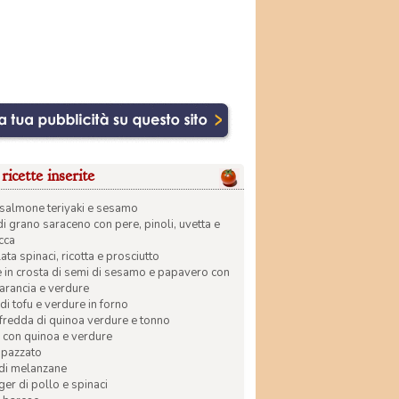
ricette inserite
di salmone teriyaki e sesamo
di grano saraceno con pere, pinoli, uvetta e
ecca
ata spinaci, ricotta e prosciutto
in crosta di semi di sesamo e papavero con
 arancia e verdure
di tofu e verdure in forno
 fredda di quinoa verdure e tonno
 con quinoa e verdure
apazzato
 di melanzane
r di pollo e spinaci