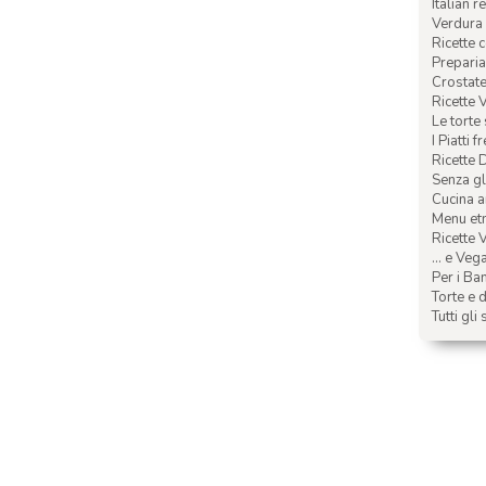
Italian r
Verdura 
Ricette 
Preparia
Crostate 
Ricette 
Le torte
I Piatti f
Ricette 
Senza glu
Cucina a
Menu etn
Ricette V
... e Veg
Per i Ba
Torte e d
Tutti gli 