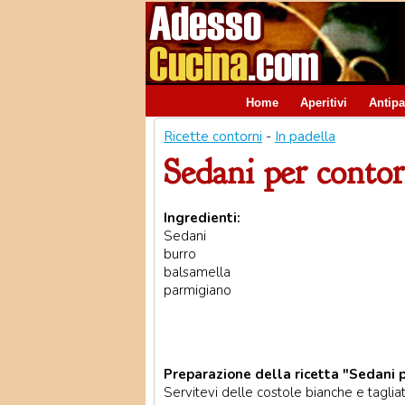
Home
Aperitivi
Antipa
Ricette contorni
-
In padella
Sedani per contor
Ingredienti:
Sedani
burro
balsamella
parmigiano
Preparazione della ricetta "Sedani p
Servitevi delle costole bianche e tagliat