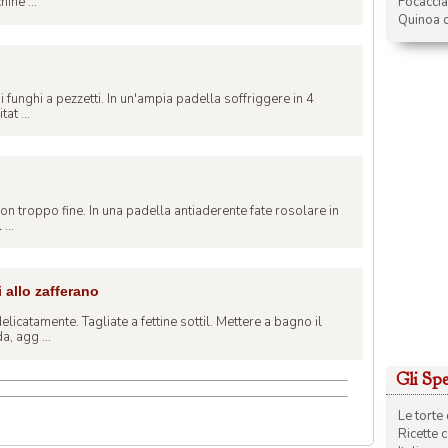
Focacci
ine ...
Quinoa c
 i funghi a pezzetti. In un'ampia padella soffriggere in 4
tat ...
non troppo fine. In una padella antiaderente fate rosolare in
...
allo zafferano
licatamente. Tagliate a fettine sottil. Mettere a bagno il
, agg ...
Gli Spec
Le torte 
Ricette 