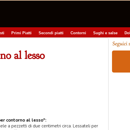
sti
Primi Piatti
Secondi piatti
Contorni
Sughi e salse
Do
no al lesso
er contorno al lesso":
ele a pezzetti di due centimetri circa. Lessateli per