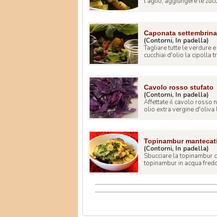
l'aglio, aggiungere le zucch
Caponata settembrina
(Contorni, In padella)
Tagliare tutte le verdure e
cucchiai d'olio la cipolla tri
Cavolo rosso stufato
(Contorni, In padella)
Affettate il cavolo rosso 
olio extra vergine d'oliva l 
Topinambur mantecati 
(Contorni, In padella)
Sbucciare la topinambur de
topinambur in acqua fredda