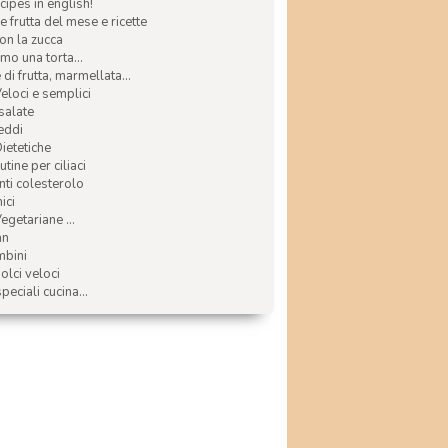
ecipes in english!
e frutta del mese e ricette
con la zucca
mo una torta...
di frutta, marmellata...
Veloci e semplici
 salate
reddi
Dietetiche
tine per ciliaci
nti colesterolo
ici
egetariane ...
an
mbini
olci veloci
speciali cucina...