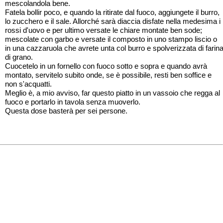
mescolandola bene.
Fatela bollir poco, e quando la ritirate dal fuoco, aggiungete il burro,
lo zucchero e il sale. Allorché sarà diaccia disfate nella medesima i
rossi d'uovo e per ultimo versate le chiare montate ben sode;
mescolate con garbo e versate il composto in uno stampo liscio o
in una cazzaruola che avrete unta col burro e spolverizzata di farin
di grano.
Cuocetelo in un fornello con fuoco sotto e sopra e quando avrà
montato, servitelo subito onde, se è possibile, resti ben soffice e
non s'acquatti.
Meglio è, a mio avviso, far questo piatto in un vassoio che regga al
fuoco e portarlo in tavola senza muoverlo.
Questa dose basterà per sei persone.