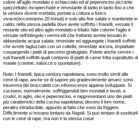
colore all’aglio mondato e schiacciato ed al peperoncino piccante
spezzettato; incoperchiate e rimestante di tanto in tanto fino a che
la verdura diventi morbida; portate a cottura a fuoco
vivace(occoreranno 20 minuti) e solo alla fine salate e mantenete in
caldo; nella stessa padella dove avete soffritto i friarielli, versate il
restante olio ed altro aglio mondato e tritato; fate colorire l’aglio e
versate nell’intingolo i vermicelli che frattanto avrete lessato in
abbondante acqua salata; rimestate ed aggiungete i friarielli soffritti
che avrete tagluzzato con un coltello; rimestate ancora, impiattate
cospargendo i piatti di pecorino grattugiato. Potete anche servire i
soli friarielli soffritti quali contorno di piatti di carne fritta soprattutto di
maiale (costine, salsicce o spuntature).
Note: I friarielli, tipica verdura napoletana, sono molto simili alle
cime di rape, anche se di sapore più gradevolmente amaro; sono
insomma dei broccoletti con infiorescenze appena sviluppate. Si
cucinano, normalmente, soffriggendoli ben mondati e lavati, a
crudo!, in aglio, olio e peperoncino, e rappresentano uno dei piatti
più caratteristici della cucina napoletana; devono il loro nome,
peraltro intraducibile, appunto al fatto che sono da friggere.
Difficilmente si trovano lontano da Napoli. Si può tentare di sostituirli
con le cime di rape, ma non è la stessa cosa!