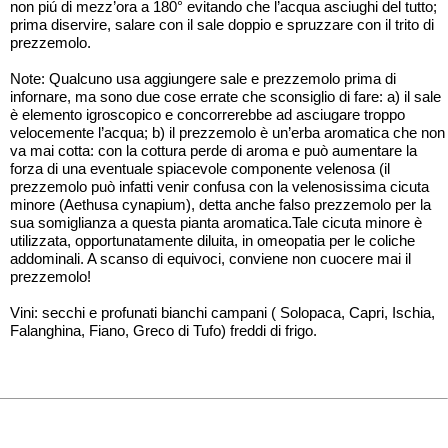
non piú di mezz’ora a 180° evitando che l’acqua asciughi del tutto;
prima diservire, salare con il sale doppio e spruzzare con il trito di
prezzemolo.
Note: Qualcuno usa aggiungere sale e prezzemolo prima di
infornare, ma sono due cose errate che sconsiglio di fare: a) il sale
è elemento igroscopico e concorrerebbe ad asciugare troppo
velocemente l’acqua; b) il prezzemolo è un’erba aromatica che non
va mai cotta: con la cottura perde di aroma e può aumentare la
forza di una eventuale spiacevole componente velenosa (il
prezzemolo può infatti venir confusa con la velenosissima cicuta
minore (Aethusa cynapium), detta anche falso prezzemolo per la
sua somiglianza a questa pianta aromatica.Tale cicuta minore è
utilizzata, opportunatamente diluita, in omeopatia per le coliche
addominali. A scanso di equivoci, conviene non cuocere mai il
prezzemolo!
Vini: secchi e profunati bianchi campani ( Solopaca, Capri, Ischia,
Falanghina, Fiano, Greco di Tufo) freddi di frigo.