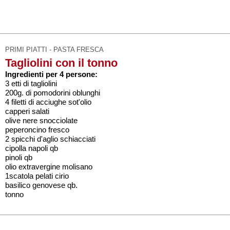
PRIMI PIATTI - PASTA FRESCA
Tagliolini con il tonno
Ingredienti per 4 persone:
3 etti di tagliolini
200g. di pomodorini oblunghi
4 filetti di acciughe sot'olio
capperi salati
olive nere snocciolate
peperoncino fresco
2 spicchi d'aglio schiacciati
cipolla napoli qb
pinoli qb
olio extravergine molisano
1scatola pelati cirio
basilico genovese qb.
tonno