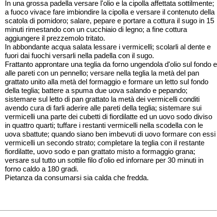
In una grossa padella versare l'olio e la cipolla affettata sottilmente;
a fuoco vivace fare imbiondire la cipolla e versare il contenuto della
scatola di pomidoro; salare, pepare e portare a cottura il sugo in 15
minuti rimestando con un cucchiaio di legno; a fine cottura
aggiungere il prezzemolo tritato.
In abbondante acqua salata lessare i vermicelli; scolarli al dente e
fuori dai fuochi versarli nella padella con il sugo.
Frattanto approntare una teglia da forno ungendola d'olio sul fondo e
alle pareti con un pennello; versare nella teglia la metà del pan
grattato unito alla metà del formaggio e formare un letto sul fondo
della teglia; battere a spuma due uova salando e pepando;
sistemare sul letto di pan grattato la metà dei vermicelli conditi
avendo cura di farli aderire alle pareti della teglia; sistemare sui
vermicelli una parte dei cubetti di fiordilatte ed un uovo sodo diviso
in quattro quarti; tuffare i restanti vermicelli nella scodella con le
uova sbattute; quando siano ben imbevuti di uovo formare con essi
vermicelli un secondo strato; completare la teglia con il restante
fiordilatte, uovo sodo e pan grattato misto a formaggio grana;
versare sul tutto un sottile filo d'olio ed infornare per 30 minuti in
forno caldo a 180 gradi.
Pietanza da consumarsi sia calda che fredda.