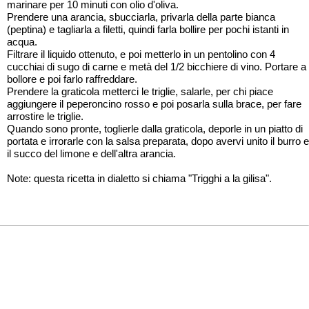
marinare per 10 minuti con olio d'oliva.
Prendere una arancia, sbucciarla, privarla della parte bianca
(peptina) e tagliarla a filetti, quindi farla bollire per pochi istanti in
acqua.
Filtrare il liquido ottenuto, e poi metterlo in un pentolino con 4
cucchiai di sugo di carne e metà del 1/2 bicchiere di vino. Portare a
bollore e poi farlo raffreddare.
Prendere la graticola metterci le triglie, salarle, per chi piace
aggiungere il peperoncino rosso e poi posarla sulla brace, per fare
arrostire le triglie.
Quando sono pronte, toglierle dalla graticola, deporle in un piatto di
portata e irrorarle con la salsa preparata, dopo avervi unito il burro e
il succo del limone e dell'altra arancia.
Note: questa ricetta in dialetto si chiama "Trigghi a la gilisa".