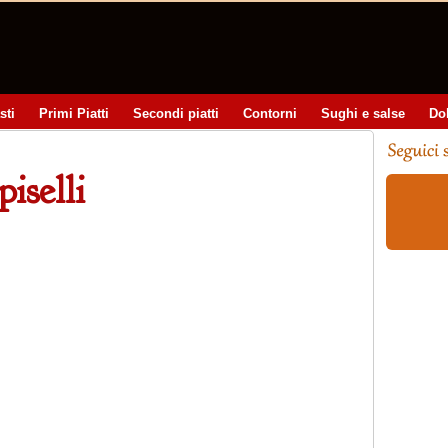
sti
Primi Piatti
Secondi piatti
Contorni
Sughi e salse
Do
iselli