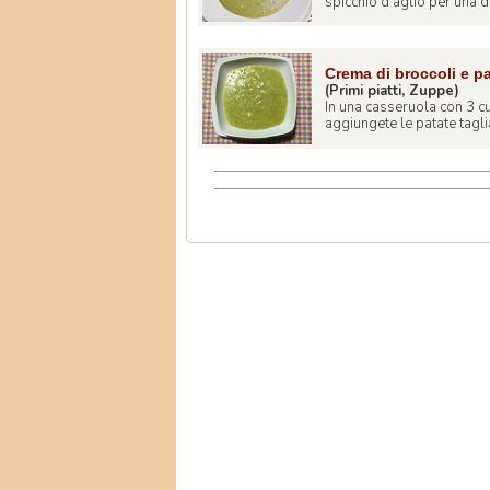
spicchio d'aglio per una de
Crema di broccoli e p
(Primi piatti, Zuppe)
In una casseruola con 3 cuc
aggiungete le patate taglia