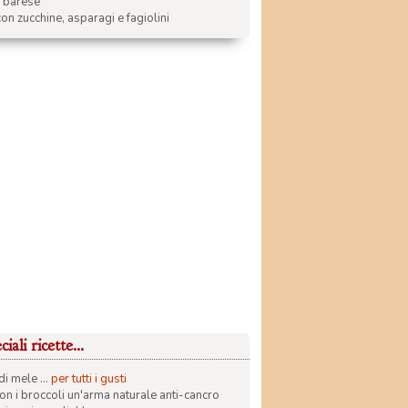
a barese
on zucchine, asparagi e fagiolini
iali ricette...
di mele ...
per tutti i gusti
con i broccoli un'arma naturale anti-cancro