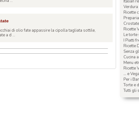
cina ...
Italian r
Verdura 
Ricette 
Preparia
atate
Crostate 
Ricette 
chiai di olio fate appassire la cipolla tagliata sottile,
Le torte
te a d ...
I Piatti f
Ricette 
Senza glu
Cucina a
Menu etn
Ricette V
... e Veg
Per i Ba
Torte e d
Tutti gli 