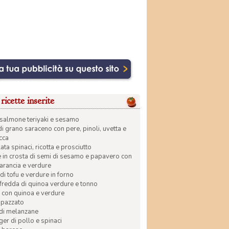
ricette inserite
di salmone teriyaki e sesamo
di grano saraceno con pere, pinoli, uvetta e
ecca
ata spinaci, ricotta e prosciutto
in crosta di semi di sesamo e papavero con
 arancia e verdure
di tofu e verdure in forno
 fredda di quinoa verdure e tonno
 con quinoa e verdure
apazzato
 di melanzane
r di pollo e spinaci