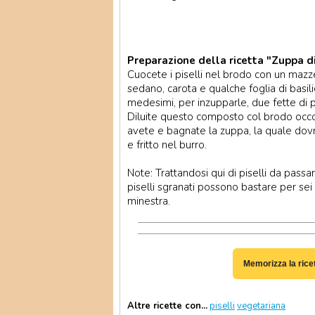
Preparazione della ricetta "Zuppa di 
Cuocete i piselli nel brodo con un mazz
sedano, carota e qualche foglia di basilic
medesimi, per inzupparle, due fette di p
Diluite questo composto col brodo occo
avete e bagnate la zuppa, la quale dovr
e fritto nel burro.
Note: Trattandosi qui di piselli da pass
piselli sgranati possono bastare per se
minestra.
Memorizza la rice
Altre ricette con...
piselli
vegetariana