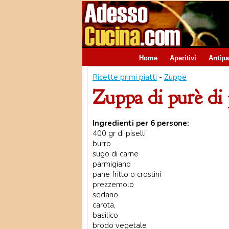
Home
Aperitivi
Antipa
Ricette primi piatti
-
Zuppe
Zuppa di purè di p
Ingredienti per 6 persone:
400 gr di piselli
burro
sugo di carne
parmigiano
pane fritto o crostini
prezzemolo
sedano
carota,
basilico
brodo vegetale