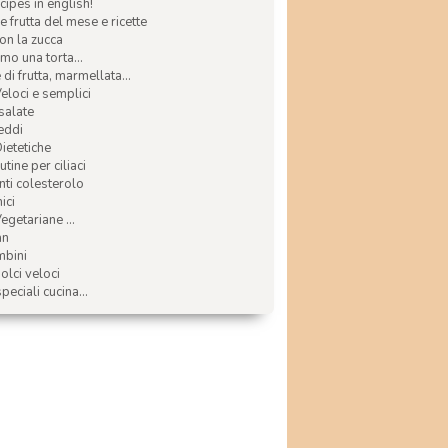
ecipes in english!
e frutta del mese e ricette
con la zucca
mo una torta...
di frutta, marmellata...
Veloci e semplici
 salate
reddi
Dietetiche
tine per ciliaci
nti colesterolo
ici
egetariane ...
an
mbini
olci veloci
speciali cucina...