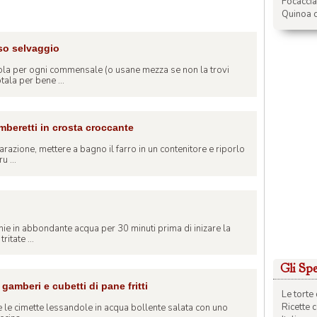
Focacci
Quinoa c
so selvaggio
ola per ogni commensale (o usane mezza se non la trovi
ala per bene ...
mberetti in crosta croccante
arazione, mettere a bagno il farro in un contenitore e riporlo
u ...
hie in abbondante acqua per 30 minuti prima di inizare la
itate ...
Gli Spec
gamberi e cubetti di pane fritti
Le torte 
Ricette 
ate le cimette lessandole in acqua bollente salata con uno