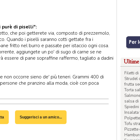
purè di piselli":
etto, che poi getterete via, composto di prezzemolo,
o. Quando i piselli saranno cotti gettate fra i
ane fritto nel burro e passate per istaccio ogni cosa.
rrente, aggiungete un po' di sugo di carne se ne
à essere di pane sopraffine raffermo, tagliato a dadini
Ultime 
Filetti 
are non occorre sieno de' più teneri. Grammi 400 di
Strudel 
i persone che pranzino alla moda, cioè con poca
frutta s
Torta sal
Salmone 
salsa di
Spiedini 
Insalata
tta
Suggerisci a un amico...
Polpette
Tofu str
Pizzette
Hamburge