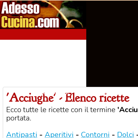
'Acciughe' - Elenco ricette
Home
Aperitivi
Antipasti
Primi Piatti
Seco
Ecco tutte le ricette con il termine
'Acci
portata.
Antipasti
-
Aperitivi
-
Contorni
-
Dolci