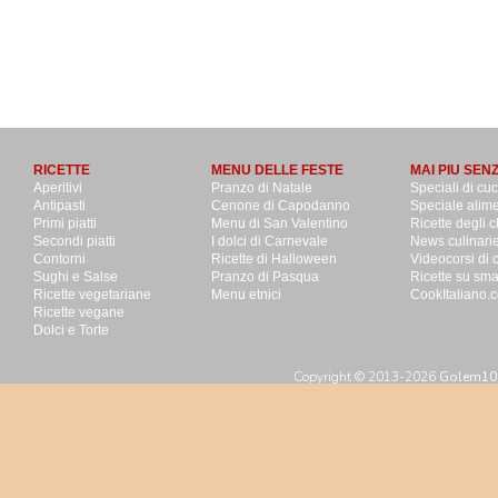
RICETTE
MENU DELLE FESTE
MAI PIU SEN
Aperitivi
Pranzo di Natale
Speciali di cu
Antipasti
Cenone di Capodanno
Speciale alime
Primi piatti
Menu di San Valentino
Ricette degli c
Secondi piatti
I dolci di Carnevale
News culinari
Contorni
Ricette di Halloween
Videocorsi di 
Sughi e Salse
Pranzo di Pasqua
Ricette su sm
Ricette vegetariane
Menu etnici
CookItaliano.c
Ricette vegane
Dolci e Torte
Copyright © 2013-2026
Golem100 