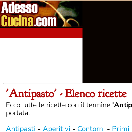
'Antipasto' - Elenco ricette
Home
Aperitivi
Antipasti
Primi Piatti
Seco
Ecco tutte le ricette con il termine
'Anti
portata.
Antipasti
-
Aperitivi
-
Contorni
-
Primi 