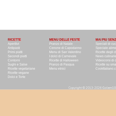
RICETTE
MENU DELLE FESTE
MAI PIU SEN
Aperitivi
Pranzo di Natale
Speciali di cu
Antipasti
Cenone di Capodanno
Speciale alime
Primi piatti
Menu di San Valentino
Ricette degli c
Secondi piatti
I dolci di Carnevale
News culinari
Contorni
Ricette di Halloween
Videocorsi di 
Sughi e Salse
Pranzo di Pasqua
Ricette su sm
Ricette vegetariane
Menu etnici
CookItaliano.c
Ricette vegane
Dolci e Torte
Copyright © 2013-2026
Golem100 