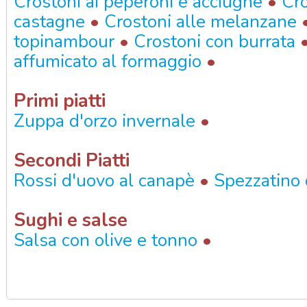
•
Crostoni ai peperoni e acciughe
Cro
•
castagne
Crostoni alle melanzane
•
topinambour
Crostoni con burrata
•
affumicato al formaggio
Primi piatti
•
Zuppa d'orzo invernale
Secondi Piatti
•
Rossi d'uovo al canapè
Spezzatino 
Sughi e salse
•
Salsa con olive e tonno