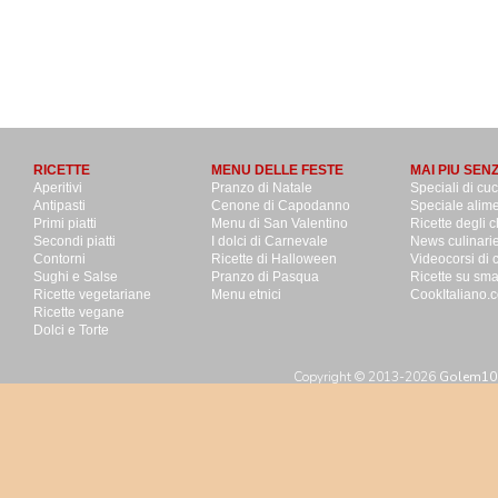
RICETTE
MENU DELLE FESTE
MAI PIU SEN
Aperitivi
Pranzo di Natale
Speciali di cu
Antipasti
Cenone di Capodanno
Speciale alime
Primi piatti
Menu di San Valentino
Ricette degli c
Secondi piatti
I dolci di Carnevale
News culinari
Contorni
Ricette di Halloween
Videocorsi di 
Sughi e Salse
Pranzo di Pasqua
Ricette su sm
Ricette vegetariane
Menu etnici
CookItaliano.c
Ricette vegane
Dolci e Torte
Copyright © 2013-2026
Golem100 