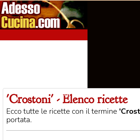
'Crostoni' - Elenco ricette
Home
Aperitivi
Antipasti
Primi Piatti
Seco
Ecco tutte le ricette con il termine
'Crost
portata.