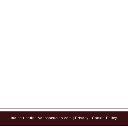
Indice ricette
|
Adessocucina.com
|
Privacy
|
Cookie Policy