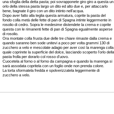
una sfoglia della detta pasta; poi sovrapponete giro giro a questa un
orlo della stessa pasta largo un dito ed alto due e, per attaccarlo
bene, bagnate il giro con un dito intinto nell'acqua.
Dopo aver fatto alla teglia questa armatura, coprite la pasta del
fondo colla metà delle fette di pan di Spagna intinte leggermente in
rosolio di cedro. Sopra le medesime distendete la crema e coprite
questa con le rimanenti fette di pan di Spagna egualmente asperse
di rosolio.
Ora montate colla frusta due delle tre chiare rimaste dalla crema e
quando saranno ben sode unitevi a poco per volta grammi 130 di
zucchero a velo e mescolate adagio per aver così la marenga colla
quale coprirete la superficie del dolce, lasciando scoperto l'orlo dell
pasta frolla per dorarlo col rosso d'uovo.
Cuocetela al forno o al forno da campagna e quando la marenga si
sarà assodata copritela con un foglio onde non prenda colore.
La torta sformatela fredda e spolverizzatela leggermente di
zucchero a velo.