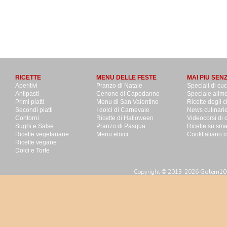
RICETTE
MENU DELLE FESTE
MAI PIU SEN
Aperitivi
Pranzo di Natale
Speciali di cu
Antipasti
Cenone di Capodanno
Speciale alime
Primi piatti
Menu di San Valentino
Ricette degli c
Secondi piatti
I dolci di Carnevale
News culinari
Contorni
Ricette di Halloween
Videocorsi di 
Sughi e Salse
Pranzo di Pasqua
Ricette su sm
Ricette vegetariane
Menu etnici
CookItaliano.c
Ricette vegane
Dolci e Torte
Copyright © 2013-2026
Golem100 