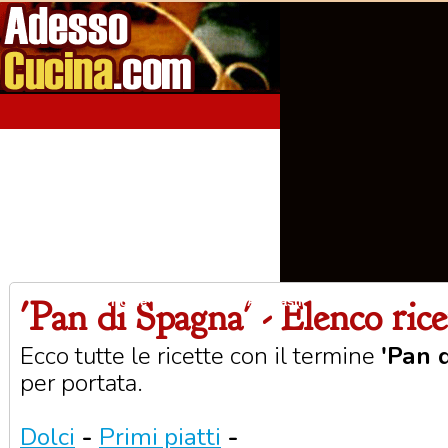
'Pan di Spagna' - Elenco rice
Home
Aperitivi
Antipasti
Primi Piatti
Seco
Ecco tutte le ricette con il termine
'Pan 
per portata.
Dolci
-
Primi piatti
-