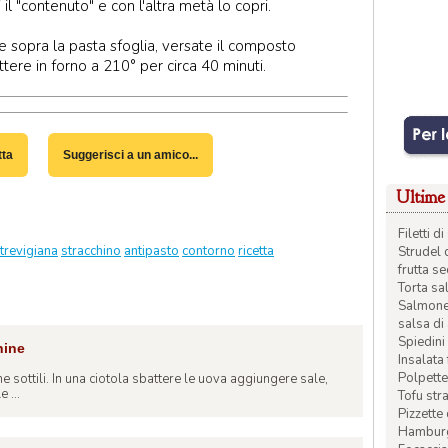
il "contenuto" e con l'altra metà lo copri.
 e sopra la pasta sfoglia, versate il composto
tere in forno a 210° per circa 40 minuti.
tta
Suggerisci a un amico...
Ultime 
Filetti 
trevigiana
stracchino
antipasto
contorno
ricetta
Strudel 
frutta s
Torta sal
Salmone 
salsa di
Spiedini 
hine
Insalata
Polpette
ine sottili. In una ciotola sbattere le uova aggiungere sale,
 ...
Tofu str
Pizzette
Hamburge