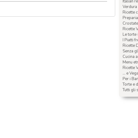
Italian r
Verdura 
Ricette 
Preparia
Crostate 
Ricette 
Le torte
I Piatti f
Ricette 
Senza glu
Cucina a
Menu etn
Ricette V
... e Veg
Per i Ba
Torte e d
Tutti gli 