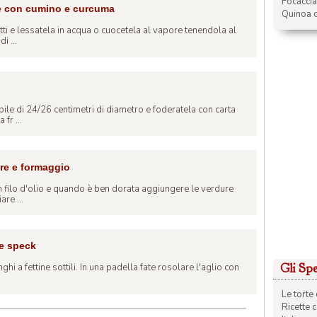
Focacci
re con cumino e curcuma
Quinoa c
etti e lessatela in acqua o cuocetela al vapore tenendola al
i ...
bile di 24/26 centimetri di diametro e foderatela con carta
fr ...
ure e formaggio
un filo d'olio e quando è ben dorata aggiungere le verdure
are ...
 e speck
Gli Spec
ghi a fettine sottili. In una padella fate rosolare l'aglio con
Le torte 
Ricette 