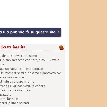
ricette inserite
di salmone teriyaki e sesamo
di grano saraceno con pere, pinoli, uvetta e
ecca
ata spinaci, ricotta e prosciutto
in crosta di semi di sesamo e papavero con
 arancia e verdure
di tofu e verdure in forno
 fredda di quinoa verdure e tonno
 con quinoa e verdure
apazzato
 di melanzane
r di pollo e spinaci