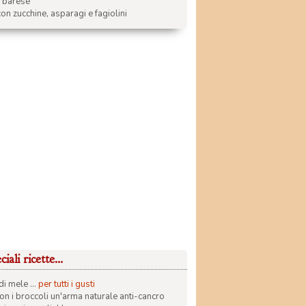
a barese
on zucchine, asparagi e fagiolini
iali ricette...
di mele ...
per tutti i gusti
con i broccoli un'arma naturale anti-cancro