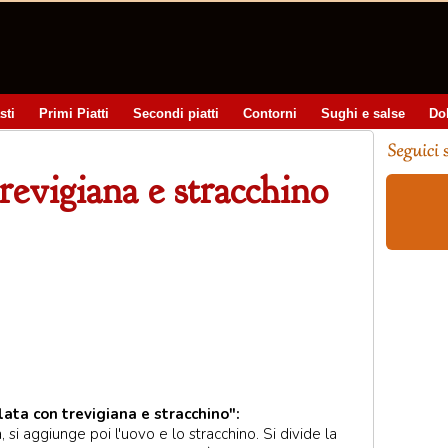
sti
Primi Piatti
Secondi piatti
Contorni
Sughi e salse
Do
trevigiana e stracchino
lata con trevigiana e stracchino":
la, si aggiunge poi l'uovo e lo stracchino. Si divide la