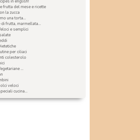
ecipes in english!
e frutta del mese e ricette
con la zucca
mo una torta...
di frutta, marmellata...
Veloci e semplici
 salate
reddi
Dietetiche
tine per ciliaci
nti colesterolo
ici
egetariane ...
an
mbini
olci veloci
speciali cucina...