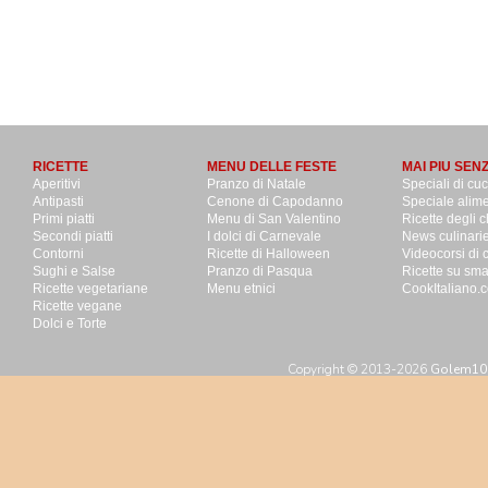
RICETTE
MENU DELLE FESTE
MAI PIU SEN
Aperitivi
Pranzo di Natale
Speciali di cu
Antipasti
Cenone di Capodanno
Speciale alime
Primi piatti
Menu di San Valentino
Ricette degli c
Secondi piatti
I dolci di Carnevale
News culinari
Contorni
Ricette di Halloween
Videocorsi di 
Sughi e Salse
Pranzo di Pasqua
Ricette su sm
Ricette vegetariane
Menu etnici
CookItaliano.c
Ricette vegane
Dolci e Torte
Copyright © 2013-2026
Golem100 