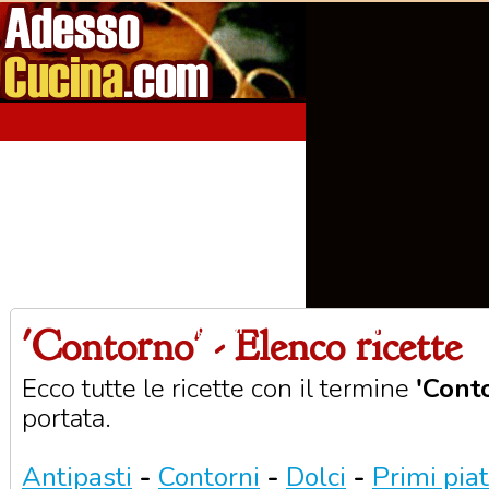
'Contorno' - Elenco ricette
Home
Aperitivi
Antipasti
Primi Piatti
Seco
Ecco tutte le ricette con il termine
'Cont
portata.
Antipasti
-
Contorni
-
Dolci
-
Primi piat