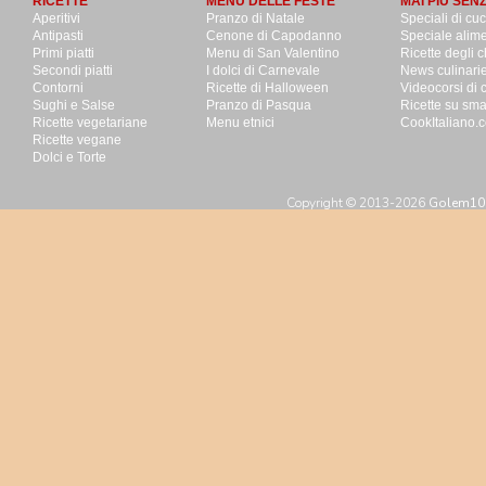
RICETTE
MENU DELLE FESTE
MAI PIU SEN
Aperitivi
Pranzo di Natale
Speciali di cu
Antipasti
Cenone di Capodanno
Speciale alime
Primi piatti
Menu di San Valentino
Ricette degli c
Secondi piatti
I dolci di Carnevale
News culinari
Contorni
Ricette di Halloween
Videocorsi di 
Sughi e Salse
Pranzo di Pasqua
Ricette su sm
Ricette vegetariane
Menu etnici
CookItaliano.c
Ricette vegane
Dolci e Torte
Copyright © 2013-2026
Golem100 