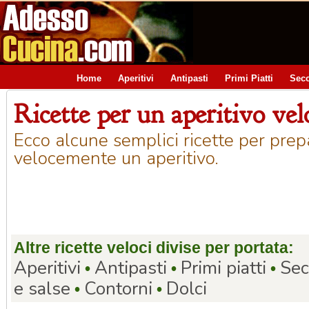
Home
Aperitivi
Antipasti
Primi Piatti
Seco
Ricette per un aperitivo vel
Ecco alcune semplici ricette per prep
velocemente un aperitivo.
Altre ricette veloci divise per portata:
Aperitivi
Antipasti
Primi piatti
Sec
•
•
•
e salse
Contorni
Dolci
•
•