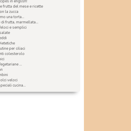
ecipes in english!
e frutta del mese e ricette
con la zucca
mo una torta...
di frutta, marmellata...
Veloci e semplici
 salate
reddi
Dietetiche
tine per ciliaci
nti colesterolo
ici
egetariane ...
an
mbini
olci veloci
speciali cucina...