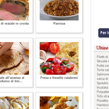
o di maiale in crosta
Panissa
Ultime 
Filetti 
Strudel 
frutta s
Torta sal
Salmone 
ale all’ananas al
Fresa e freselle calabresi
salsa di
ofumo di tim...
Spiedini 
Insalata
Polpette
Tofu str
Pizzette
Hamburge