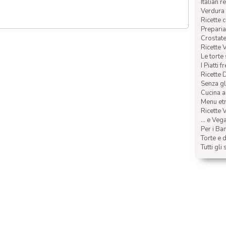
Italian r
Verdura 
Ricette 
Preparia
Crostate 
Ricette 
Le torte
I Piatti f
Ricette 
Senza glu
Cucina a
Menu etn
Ricette V
... e Veg
Per i Ba
Torte e d
Tutti gli 