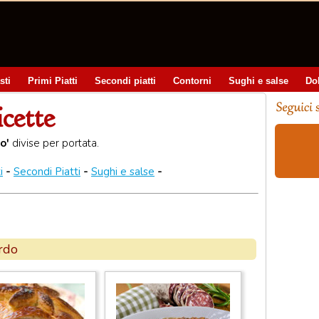
sti
Primi Piatti
Secondi piatti
Contorni
Sughi e salse
Do
icette
o'
divise per portata.
i
-
Secondi Piatti
-
Sughi e salse
-
ardo