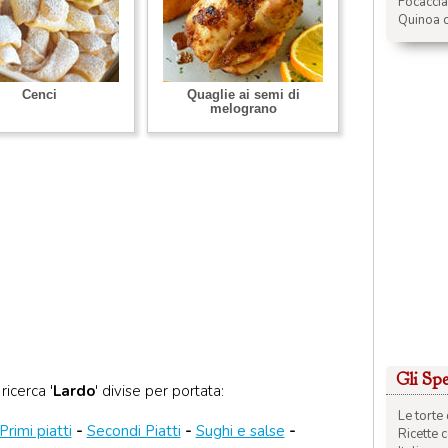
Focacci
Quinoa c
Cenci
Quaglie ai semi di
melograno
Gli Spec
ricerca '
Lardo
' divise per portata:
Le torte 
Primi piatti
-
Secondi Piatti
-
Sughi e salse
-
Ricette 