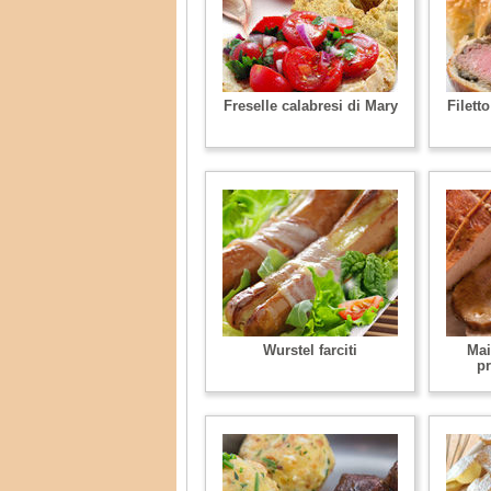
Freselle calabresi di Mary
Filett
Wurstel farciti
Mai
pr