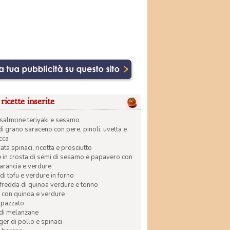
ricette inserite
di salmone teriyaki e sesamo
di grano saraceno con pere, pinoli, uvetta e
ecca
ata spinaci, ricotta e prosciutto
in crosta di semi di sesamo e papavero con
 arancia e verdure
di tofu e verdure in forno
 fredda di quinoa verdure e tonno
 con quinoa e verdure
apazzato
 di melanzane
r di pollo e spinaci