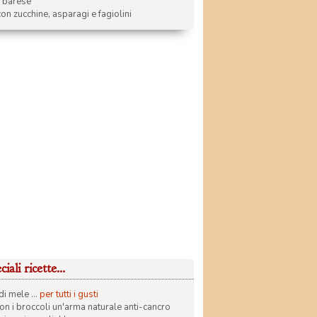
a barese
on zucchine, asparagi e fagiolini
iali ricette...
di mele ...
per tutti i gusti
con i broccoli un'arma naturale anti-cancro