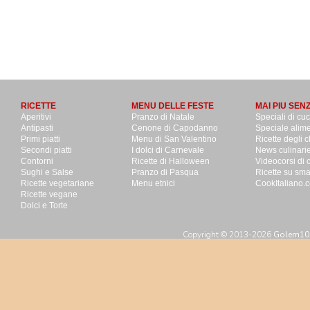
RICETTE
MENU DELLE FESTE
MAI PIU SEN
Aperitivi
Pranzo di Natale
Speciali di cu
Antipasti
Cenone di Capodanno
Speciale alime
Primi piatti
Menu di San Valentino
Ricette degli c
Secondi piatti
I dolci di Carnevale
News culinari
Contorni
Ricette di Halloween
Videocorsi di 
Sughi e Salse
Pranzo di Pasqua
Ricette su sm
Ricette vegetariane
Menu etnici
CookItaliano.c
Ricette vegane
Dolci e Torte
Copyright © 2013-2026
Golem100 