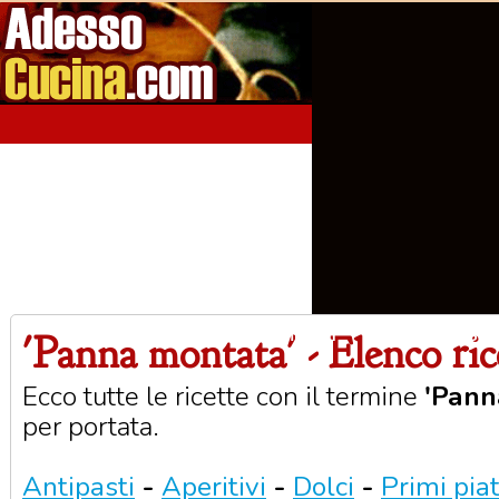
'Panna montata' - Elenco ric
Home
Aperitivi
Antipasti
Primi Piatti
Seco
Ecco tutte le ricette con il termine
'Pann
per portata.
Antipasti
-
Aperitivi
-
Dolci
-
Primi piat