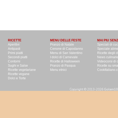
RICETTE
MENU DELLE FESTE
MAI PIU SEN
Aperitivi
Pranzo di Natale
Speciali di cu
Antipasti
Cenone di Capodanno
Speciale alime
Primi piatti
Menu di San Valentino
Ricette degli c
Secondi piatti
I dolci di Carnevale
News culinari
Contorni
Ricette di Halloween
Videocorsi di 
Sughi e Salse
Pranzo di Pasqua
Ricette su sm
Ricette vegetariane
Menu etnici
CookItaliano.c
Ricette vegane
Dolci e Torte
Copyright © 2013-2026
Golem100 