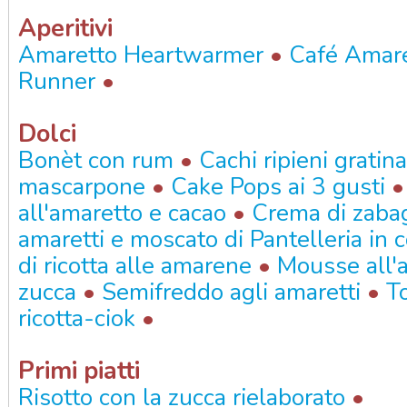
Aperitivi
•
Amaretto Heartwarmer
Café Amar
•
Runner
Dolci
•
Bonèt con rum
Cachi ripieni gratin
•
mascarpone
Cake Pops ai 3 gusti
•
all'amaretto e cacao
Crema di zaba
amaretti e moscato di Pantelleria in 
•
di ricotta alle amarene
Mousse all'a
•
•
zucca
Semifreddo agli amaretti
To
•
ricotta-ciok
Primi piatti
•
Risotto con la zucca rielaborato