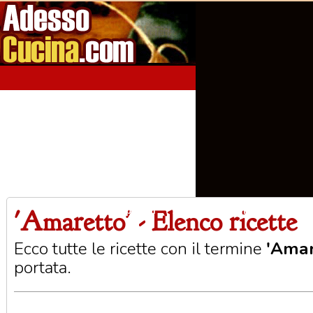
'Amaretto' - Elenco ricette
Home
Aperitivi
Antipasti
Primi Piatti
Seco
Ecco tutte le ricette con il termine
'Amar
portata.