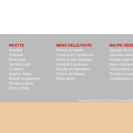
RICETTE
MENU DELLE FESTE
MAI PIU SEN
Aperitivi
Pranzo di Natale
Speciali di cu
Antipasti
Cenone di Capodanno
Speciale alime
Primi piatti
Menu di San Valentino
Ricette degli c
Secondi piatti
I dolci di Carnevale
News culinari
Contorni
Ricette di Halloween
Videocorsi di 
Sughi e Salse
Pranzo di Pasqua
Ricette su sm
Ricette vegetariane
Menu etnici
CookItaliano.c
Ricette vegane
Dolci e Torte
Copyright © 2013-2026
Golem100 