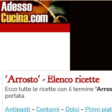
'Arrosto' - Elenco ricette
Home
Aperitivi
Antipasti
Primi Piatti
Seco
Ecco tutte le ricette con il termine
'Arros
portata.
Antipasti
-
Contorni
-
Dolci
-
Primi piat