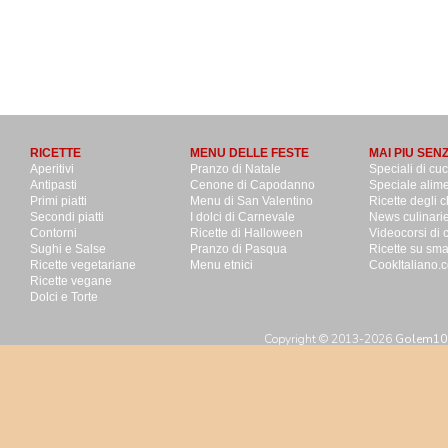
RICETTE
MENU DELLE FESTE
MAI PIU SEN
Aperitivi
Pranzo di Natale
Speciali di cu
Antipasti
Cenone di Capodanno
Speciale alime
Primi piatti
Menu di San Valentino
Ricette degli c
Secondi piatti
I dolci di Carnevale
News culinari
Contorni
Ricette di Halloween
Videocorsi di 
Sughi e Salse
Pranzo di Pasqua
Ricette su sm
Ricette vegetariane
Menu etnici
CookItaliano.c
Ricette vegane
Dolci e Torte
Copyright © 2013-2026
Golem100 