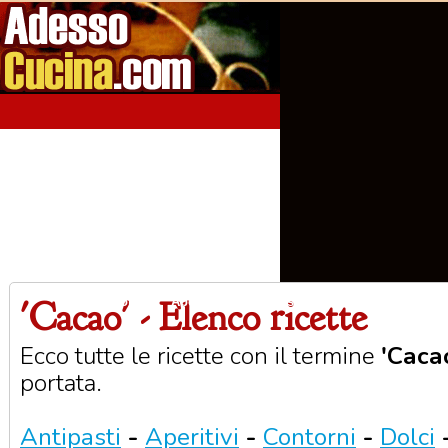
'Cacao' - Elenco ricette
Home
Aperitivi
Antipasti
Primi Piatti
Seco
Ecco tutte le ricette con il termine
'Caca
portata.
Antipasti
-
Aperitivi
-
Contorni
-
Dolci