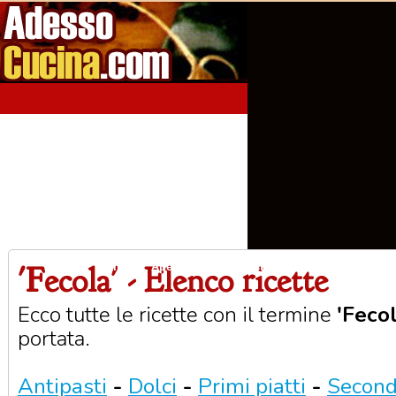
'Fecola' - Elenco ricette
Home
Aperitivi
Antipasti
Primi Piatti
Seco
Ecco tutte le ricette con il termine
'Fecol
portata.
Antipasti
-
Dolci
-
Primi piatti
-
Secondi