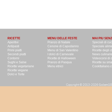
RICETTE
MENU DELLE FESTE
MAI PIU SEN
Aperitivi
Pranzo di Natale
Speciali di cu
Antipasti
Cenone di Capodanno
Speciale alime
Primi piatti
Menu di San Valentino
Ricette degli c
Secondi piatti
I dolci di Carnevale
News culinari
Contorni
Ricette di Halloween
Videocorsi di 
Sughi e Salse
Pranzo di Pasqua
Ricette su sm
Ricette vegetariane
Menu etnici
CookItaliano.c
Ricette vegane
Dolci e Torte
Copyright © 2013-2026
Golem100 