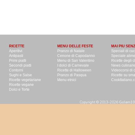
RICETTE
MENU DELLE FESTE
MAI PIU SEN
Aperitivi
Pranzo di Natale
Speciali di cu
Antipasti
Cenone di Capodanno
Speciale alime
Primi piatti
Menu di San Valentino
Ricette degli c
Secondi piatti
I dolci di Carnevale
News culinari
Contorni
Ricette di Halloween
Videocorsi di 
Sughi e Salse
Pranzo di Pasqua
Ricette su sm
Ricette vegetariane
Menu etnici
CookItaliano.c
Ricette vegane
Dolci e Torte
Copyright © 2013-2026
Golem100 