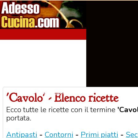
'Cavolo' - Elenco ricette
Home
Aperitivi
Antipasti
Primi Piatti
Seco
Ecco tutte le ricette con il termine
'Cavo
portata.
Antipasti
-
Contorni
-
Primi piatti
-
Sec