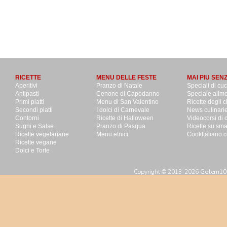
RICETTE
MENU DELLE FESTE
MAI PIU SEN
Aperitivi
Pranzo di Natale
Speciali di cu
Antipasti
Cenone di Capodanno
Speciale alime
Primi piatti
Menu di San Valentino
Ricette degli c
Secondi piatti
I dolci di Carnevale
News culinari
Contorni
Ricette di Halloween
Videocorsi di 
Sughi e Salse
Pranzo di Pasqua
Ricette su sm
Ricette vegetariane
Menu etnici
CookItaliano.c
Ricette vegane
Dolci e Torte
Copyright © 2013-2026
Golem100 