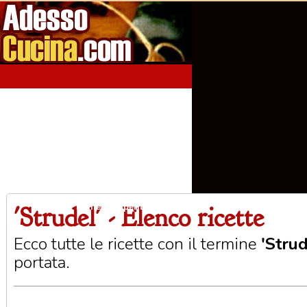
'Strudel' - Elenco ricette
Home
Aperitivi
Antipasti
Primi Piatti
Seco
Ecco tutte le ricette con il termine
'Strud
portata.