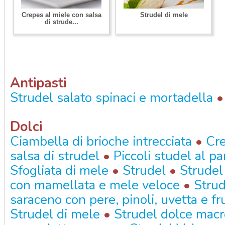
Crepes al miele con salsa
Strudel di mele
di strude...
Antipasti
•
Strudel salato spinaci e mortadella
Dolci
•
Ciambella di brioche intrecciata
Cre
•
salsa di strudel
Piccoli studel al p
•
•
Sfogliata di mele
Strudel
Strudel
•
con mamellata e mele veloce
Strud
saraceno con pere, pinoli, uvetta e fr
•
Strudel di mele
Strudel dolce macr