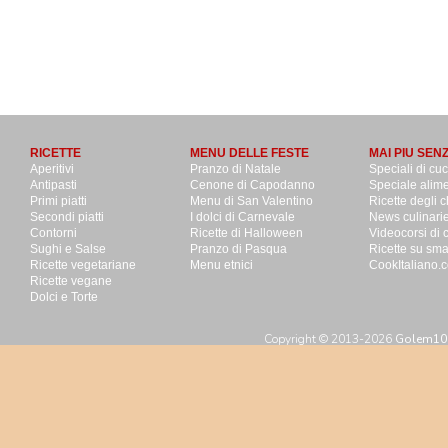
RICETTE
MENU DELLE FESTE
MAI PIU SEN
Aperitivi
Pranzo di Natale
Speciali di cu
Antipasti
Cenone di Capodanno
Speciale alime
Primi piatti
Menu di San Valentino
Ricette degli c
Secondi piatti
I dolci di Carnevale
News culinari
Contorni
Ricette di Halloween
Videocorsi di 
Sughi e Salse
Pranzo di Pasqua
Ricette su sm
Ricette vegetariane
Menu etnici
CookItaliano.c
Ricette vegane
Dolci e Torte
Copyright © 2013-2026
Golem100 