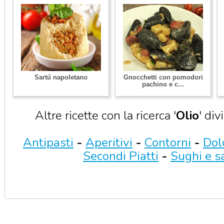
Sartú napoletano
Gnocchetti con pomodori
pachino e c...
Altre ricette con la ricerca '
Olio
' div
Antipasti
-
Aperitivi
-
Contorni
-
Dol
Secondi Piatti
-
Sughi e s