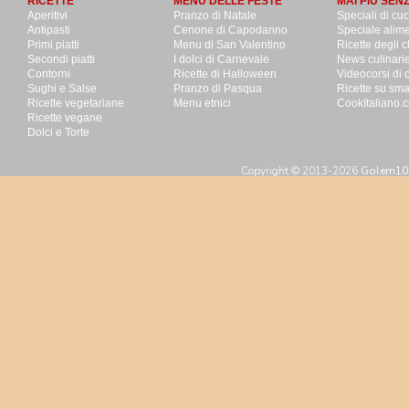
RICETTE
MENU DELLE FESTE
MAI PIU SEN
Aperitivi
Pranzo di Natale
Speciali di cu
Antipasti
Cenone di Capodanno
Speciale alime
Primi piatti
Menu di San Valentino
Ricette degli c
Secondi piatti
I dolci di Carnevale
News culinari
Contorni
Ricette di Halloween
Videocorsi di 
Sughi e Salse
Pranzo di Pasqua
Ricette su sm
Ricette vegetariane
Menu etnici
CookItaliano.c
Ricette vegane
Dolci e Torte
Copyright © 2013-2026
Golem100 