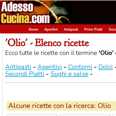
Home
Aperitivi
Antipasti
Primi Piatti
Seco
'Olio' - Elenco ricette
Ecco tutte le ricette con il termine
'Olio'
Antipasti
-
Aperitivi
-
Contorni
-
Dolci
Secondi Piatti
-
Sughi e salse
-
Alcune ricette con la ricerca: Olio