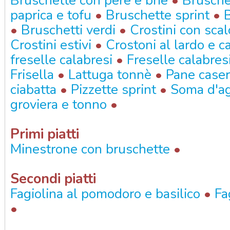
•
Bruschette con pere e brie
Brusche
•
•
paprica e tofu
Bruschette sprint
B
•
•
Bruschetti verdi
Crostini con scal
•
Crostini estivi
Crostoni al lardo e 
•
freselle calabresi
Freselle calabres
•
•
Frisella
Lattuga tonnè
Pane caser
•
•
ciabatta
Pizzette sprint
Soma d'ag
•
groviera e tonno
Primi piatti
•
Minestrone con bruschette
Secondi piatti
•
Fagiolina al pomodoro e basilico
Fa
•