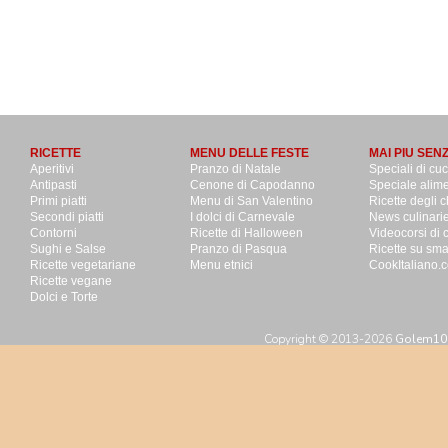
RICETTE
MENU DELLE FESTE
MAI PIU SEN
Aperitivi
Pranzo di Natale
Speciali di cu
Antipasti
Cenone di Capodanno
Speciale alime
Primi piatti
Menu di San Valentino
Ricette degli c
Secondi piatti
I dolci di Carnevale
News culinari
Contorni
Ricette di Halloween
Videocorsi di 
Sughi e Salse
Pranzo di Pasqua
Ricette su sm
Ricette vegetariane
Menu etnici
CookItaliano.c
Ricette vegane
Dolci e Torte
Copyright © 2013-2026
Golem100 