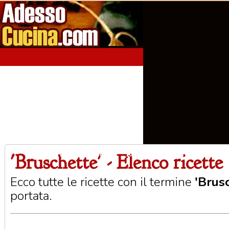
'Bruschette' - Elenco ricette
Home
Aperitivi
Antipasti
Primi Piatti
Seco
Ecco tutte le ricette con il termine
'Brus
portata.