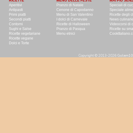
RICETTE
MENU DELLE FESTE
MAI PIU SEN
Aperitivi
Pranzo di Natale
Speciali di cu
Antipasti
Cenone di Capodanno
Speciale alime
Primi piatti
Menu di San Valentino
Ricette degli c
Secondi piatti
I dolci di Carnevale
News culinari
Contorni
Ricette di Halloween
Videocorsi di 
Sughi e Salse
Pranzo di Pasqua
Ricette su sm
Ricette vegetariane
Menu etnici
CookItaliano.c
Ricette vegane
Dolci e Torte
Copyright © 2013-2026
Golem100 