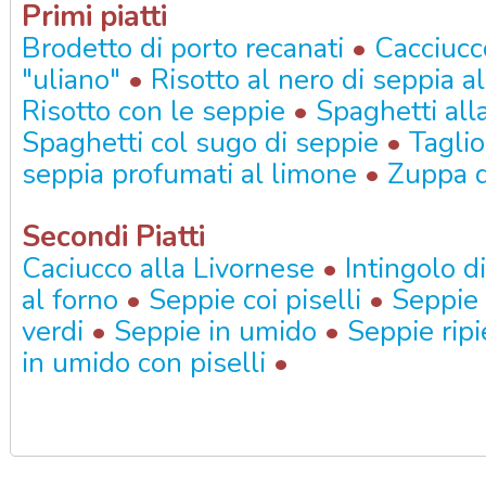
Primi piatti
•
Brodetto di porto recanati
Cacciucc
•
"uliano"
Risotto al nero di seppia al
•
Risotto con le seppie
Spaghetti all
•
Spaghetti col sugo di seppie
Taglio
•
seppia profumati al limone
Zuppa d
Secondi Piatti
•
Caciucco alla Livornese
Intingolo d
•
•
al forno
Seppie coi piselli
Seppie
•
•
verdi
Seppie in umido
Seppie rip
•
in umido con piselli