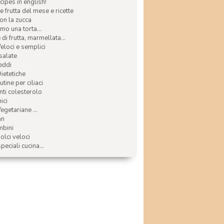
ecipes in english!
e frutta del mese e ricette
con la zucca
mo una torta...
di frutta, marmellata...
Veloci e semplici
 salate
reddi
Dietetiche
tine per ciliaci
nti colesterolo
ici
egetariane ...
an
mbini
olci veloci
speciali cucina...