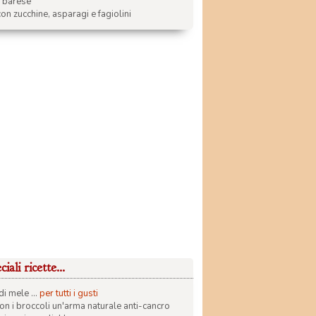
a barese
on zucchine, asparagi e fagiolini
iali ricette...
di mele ...
per tutti i gusti
con i broccoli un'arma naturale anti-cancro