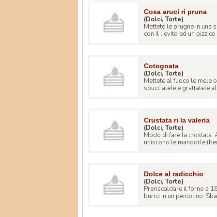
Cosa aruci ri pruna
(Dolci, Torte)
Mettete le prugne in una s
con il lievito ed un pizzico d
Cotognata
(Dolci, Torte)
Mettete al fuoco le mele 
sbucciatele e grattatele all
Crustata ri la valeria
(Dolci, Torte)
Modo di fare la crostata: A
uniscono le mandorle (ben 
Dolce al radicchio
(Dolci, Torte)
Preriscaldare il forno a 18
burro in un pentolino. Sbat 