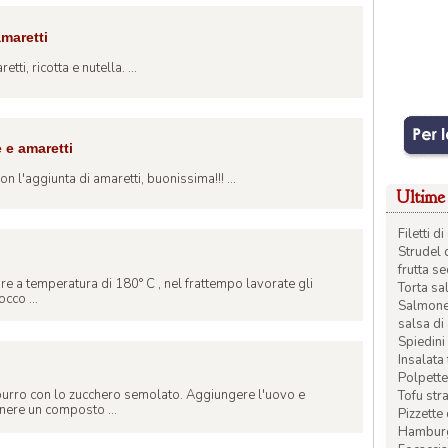
amaretti
tti, ricotta e nutella. ...
 e amaretti
n l'aggiunta di amaretti, buonissima!!! ...
Ultime 
Filetti 
Strudel 
frutta s
re a temperatura di 180° C , nel frattempo lavorate gli
Torta sal
occo ...
Salmone 
salsa di
Spiedini 
Insalata
Polpette
burro con lo zucchero semolato. Aggiungere l'uovo e
Tofu str
enere un composto ...
Pizzette
Hamburge