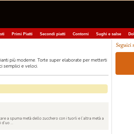
sti
Primi Piatti
Secondi piatti
Contorni
Sughi e salse
Do
varianti più moderne. Torte super elaborate per metterti
i semplici e veloci.
are a spuma metà dello zucchero con i tuorli e l’altra metà a
 d’uo ...