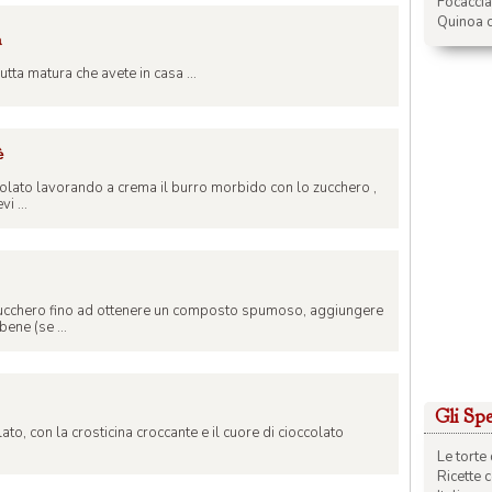
Focacci
Quinoa c
a
rutta matura che avete in casa ...
è
ccolato lavorando a crema il burro morbido con lo zucchero ,
vi ...
zucchero fino ad ottenere un composto spumoso, aggiungere
bene (se ...
Gli Spec
to, con la crosticina croccante e il cuore di cioccolato
Le torte 
Ricette 