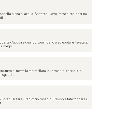
codella piena di acqua. Sbattete I'uovo, mescolate la farina
i ...
coperte d'acqua e quando cominciano a screpolare, levatele,
a megli ...
nzitutto si mette la marmellata in un vaso di coccio, ci si
sgusci ...
0 gradi. Tritare il radicchio rosso di Treviso e fate fondere il
...