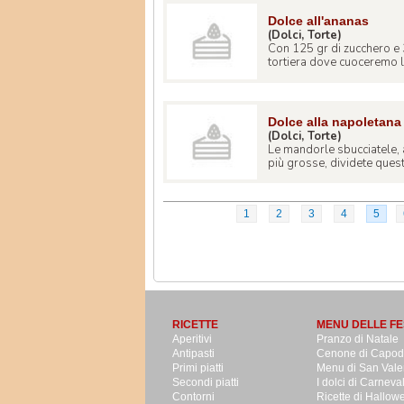
Dolce all'ananas
(Dolci, Torte)
Con 125 gr di zucchero e 3
tortiera dove cuoceremo la 
Dolce alla napoletana
(Dolci, Torte)
Le mandorle sbucciatele, a
più grosse, dividete queste
1
2
3
4
5
RICETTE
MENU DELLE FE
Aperitivi
Pranzo di Natale
Antipasti
Cenone di Capo
Primi piatti
Menu di San Vale
Secondi piatti
I dolci di Carneva
Contorni
Ricette di Hallow