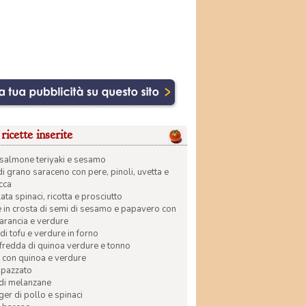
ricette inserite
di salmone teriyaki e sesamo
di grano saraceno con pere, pinoli, uvetta e
ecca
ata spinaci, ricotta e prosciutto
in crosta di semi di sesamo e papavero con
 arancia e verdure
di tofu e verdure in forno
 fredda di quinoa verdure e tonno
 con quinoa e verdure
apazzato
 di melanzane
r di pollo e spinaci