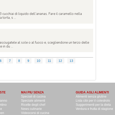
 cucchiai di liquido dell’ananas. Fare il caramello nella
torta, s ...
sciugatele al sole o al fuoco e, scegliendone un terzo delle
 in du ...
6
7
8
9
10
11
12
13
STE
MAI PIU SENZA
GUIDA AGLI ALIMENTI
Speciali di cucina
Alimenti senza glutine
danno
Speciale alimenti
Lista cibi per il colestrolo
ntino
Ricette degli chef
Suggerimenti per la dieta
le
News culinarie
Verdura e frutta di stagione
een
Videocorsi di cucina