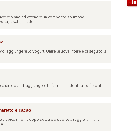
 zucchero fino ad ottenere un composto spumoso.
a, il sale, il latte ...
so
ero, aggiungere lo yogurt. Unire le uova intere e di seguito la
..
chero, quindi aggiungere la farina, il latte, ilburro fuso, il
...
amaretto e cacao
e a spicchi non troppo sottili e disporle a raggiera in una
a ...