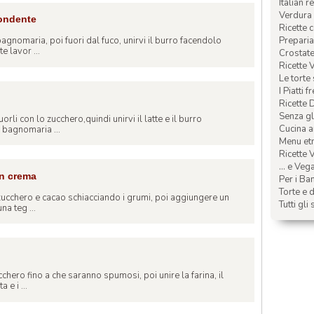
Italian r
Verdura 
fondente
Ricette 
Preparia
bagnomaria, poi fuori dal fuco, unirvi il burro facendolo
e lavor ...
Crostate 
Ricette 
Le torte
I Piatti f
Ricette 
Senza glu
uorli con lo zucchero,quindi unirvi il latte e il burro
Cucina a
 bagnomaria ...
Menu etn
Ricette V
... e Veg
on crema
Per i Ba
Torte e d
 zucchero e cacao schiacciando i grumi, poi aggiungere un
Tutti gli 
na teg ...
cchero fino a che saranno spumosi, poi unire la farina, il
 e i ...