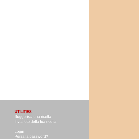
UTILITIES
Suggerisci una ricetta
Invia foto della tua ricetta
Login
Persa la password?