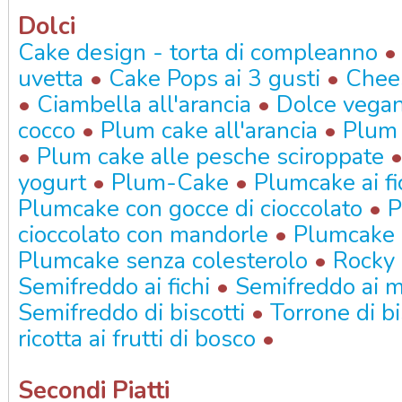
Dolci
Cake design - torta di compleanno
•
•
uvetta
Cake Pops ai 3 gusti
Chees
•
•
Ciambella all'arancia
Dolce vega
•
•
cocco
Plum cake all'arancia
Plum 
•
Plum cake alle pesche sciroppate
•
•
yogurt
Plum-Cake
Plumcake ai fi
•
Plumcake con gocce di cioccolato
P
•
cioccolato con mandorle
Plumcake 
•
Plumcake senza colesterolo
Rocky
•
Semifreddo ai fichi
Semifreddo ai m
•
Semifreddo di biscotti
Torrone di bi
•
ricotta ai frutti di bosco
Secondi Piatti