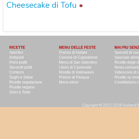
•
Cheesecake di Tofu
RICETTE
MENU DELLE FESTE
MAI PIU SEN
Aperitivi
Pranzo di Natale
Speciali di cu
Antipasti
Cenone di Capodanno
Speciale alime
Primi piatti
Menu di San Valentino
Ricette degli c
Secondi piatti
I dolci di Carnevale
News culinari
Contorni
Ricette di Halloween
Videocorsi di 
Sughi e Salse
Pranzo di Pasqua
Ricette su sm
Ricette vegetariane
Menu etnici
CookItaliano.c
Ricette vegane
Dolci e Torte
Copyright © 2013-2026
Golem100 