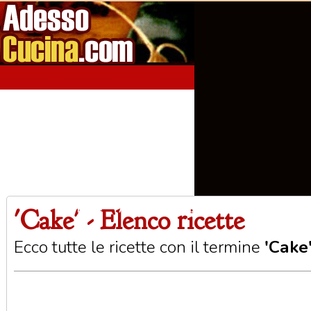
'Cake' - Elenco ricette
Home
Aperitivi
Antipasti
Primi Piatti
Seco
Ecco tutte le ricette con il termine
'Cake