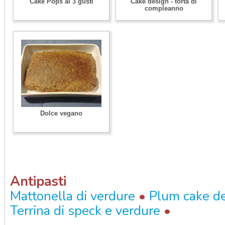
Cake Pops ai 3 gusti
Cake design - torta di
compleanno
Dolce vegano
Antipasti
•
Mattonella di verdure
Plum cake de
•
Terrina di speck e verdure