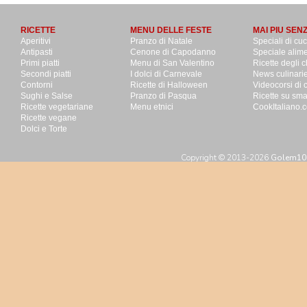
RICETTE
MENU DELLE FESTE
MAI PIU SEN
Aperitivi
Pranzo di Natale
Speciali di cu
Antipasti
Cenone di Capodanno
Speciale alime
Primi piatti
Menu di San Valentino
Ricette degli c
Secondi piatti
I dolci di Carnevale
News culinari
Contorni
Ricette di Halloween
Videocorsi di 
Sughi e Salse
Pranzo di Pasqua
Ricette su sm
Ricette vegetariane
Menu etnici
CookItaliano.c
Ricette vegane
Dolci e Torte
Copyright © 2013-2026
Golem100 