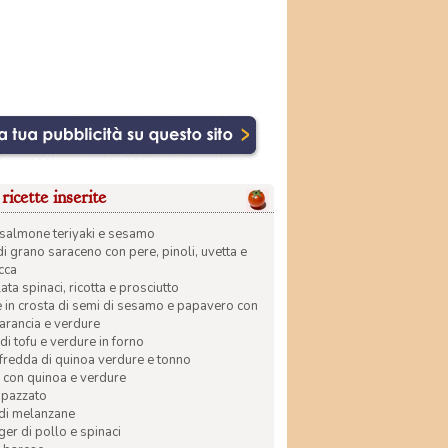
ricette inserite
di salmone teriyaki e sesamo
di grano saraceno con pere, pinoli, uvetta e
ecca
ata spinaci, ricotta e prosciutto
in crosta di semi di sesamo e papavero con
 arancia e verdure
di tofu e verdure in forno
 fredda di quinoa verdure e tonno
 con quinoa e verdure
apazzato
 di melanzane
r di pollo e spinaci