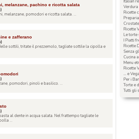
Italian r
i, melanzane, pachino e ricotta salata
Verdura 
a)
Ricette 
, melanzane, pomodori e ricotta salata. ...
Preparia
Crostate 
Ricette 
Le torte
hine e zafferano
I Piatti f
a)
Ricette 
lle sottili, tritate il prezzemolo, tagliate sottile la cipolla e
Senza glu
Cucina a
Menu etn
Ricette V
... e Veg
 pomodori
a)
Per i Ba
ne, pomodori, pinoli e basilico. ...
Torte e d
Tutti gli 
esto
a)
pasta al dente in acqua salata. Nel frattempo tagliate le
olla ...