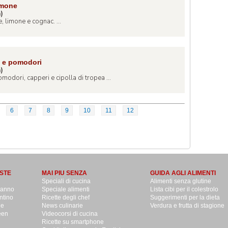
imone
a)
, limone e cognac. ...
o e pomodori
a)
odori, capperi e cipolla di tropea ...
6
7
8
9
10
11
12
STE
MAI PIU SENZA
GUIDA AGLI ALIMENTI
Speciali di cucina
Alimenti senza glutine
danno
Speciale alimenti
Lista cibi per il colestrolo
ntino
Ricette degli chef
Suggerimenti per la dieta
le
News culinarie
Verdura e frutta di stagione
een
Videocorsi di cucina
Ricette su smartphone