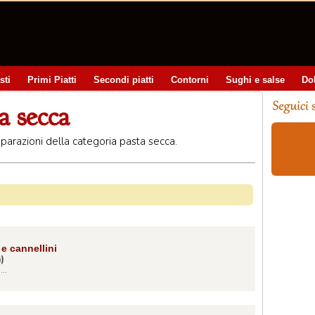
sti
Primi Piatti
Secondi piatti
Contorni
Sughi e salse
Do
ta secca
Preparazioni della categoria pasta secca.
e cannellini
a)
..