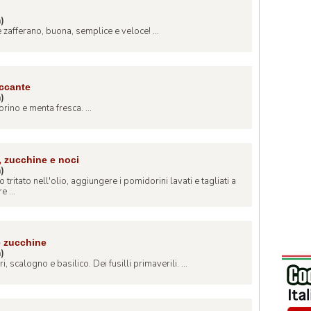
a)
e zafferano, buona, semplice e veloce! ...
iccante
a)
ino e menta fresca. ...
, zucchine e noci
a)
tritato nell'olio, aggiungere i pomidorini lavati e tagliati a
e ...
e zucchine
a)
, scalogno e basilico. Dei fusilli primaverili. ...