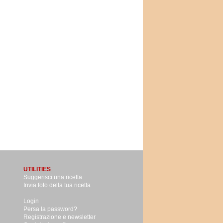
UTILITIES
Suggerisci una ricetta
Invia foto della tua ricetta
Login
Persa la password?
Registrazione e newsletter