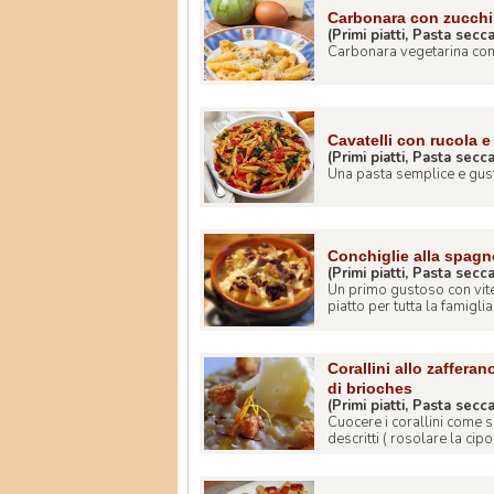
Carbonara con zucch
(Primi piatti, Pasta secc
Carbonara vegetarina con 
Cavatelli con rucola 
(Primi piatti, Pasta secc
Una pasta semplice e gust
Conchiglie alla spagn
(Primi piatti, Pasta secc
Un primo gustoso con vite
piatto per tutta la famiglia. 
Corallini allo zafferan
di brioches
(Primi piatti, Pasta secc
Cuocere i corallini come s
descritti ( rosolare la cipol