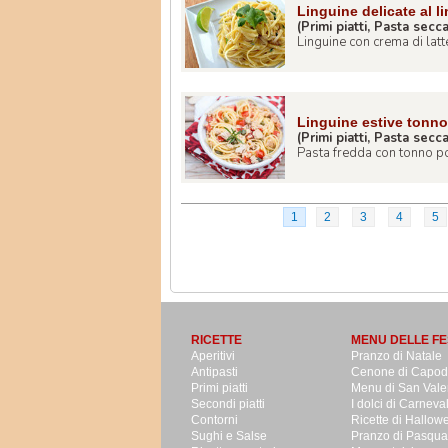
Linguine delicate al l
(Primi piatti, Pasta secc
Linguine con crema di latte
Linguine estive tonn
(Primi piatti, Pasta secc
Pasta fredda con tonno pom
1
2
3
4
5
RICETTE
MENU DELLE FE
Aperitivi
Pranzo di Natale
Antipasti
Cenone di Capo
Primi piatti
Menu di San Vale
Secondi piatti
I dolci di Carneva
Contorni
Ricette di Hallow
Sughi e Salse
Pranzo di Pasqua