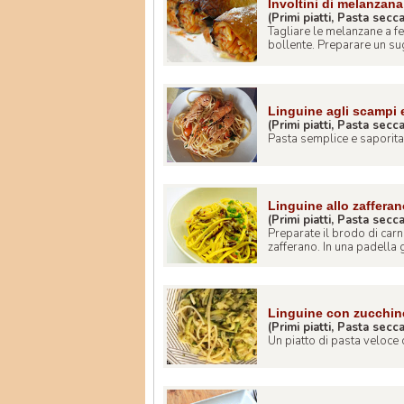
Involtini di melanzan
(Primi piatti, Pasta secc
Tagliare le melanzane a fet
bollente. Preparare un sug
Linguine agli scampi
(Primi piatti, Pasta secc
Pasta semplice e saporita 
Linguine allo zaffera
(Primi piatti, Pasta secc
Preparate il brodo di carn
zafferano. In una padella g
Linguine con zucchine
(Primi piatti, Pasta secc
Un piatto di pasta veloce c