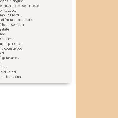
ecipes in english!
e frutta del mese e ricette
con la zucca
mo una torta...
di frutta, marmellata...
Veloci e semplici
 salate
reddi
Dietetiche
tine per ciliaci
nti colesterolo
ici
egetariane ...
an
mbini
olci veloci
speciali cucina...