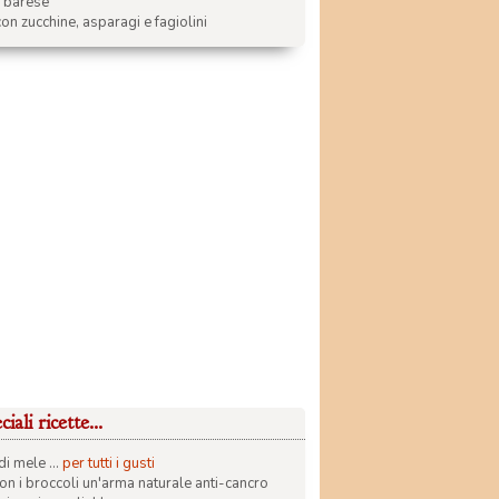
a barese
on zucchine, asparagi e fagiolini
iali ricette...
di mele ...
per tutti i gusti
con i broccoli un'arma naturale anti-cancro