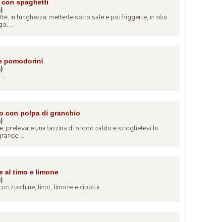
a con spaghetti
a)
te, in lunghezza, metterle sotto sale e poi friggerle, in olio
o, ...
 e pomodorini
a)
...
no con polpa di granchio
a)
e; prelevate una tazzina di brodo caldo e scioglietevi lo
rande ...
 al timo e limone
a)
on zucchine, timo, limone e cipolla. ...