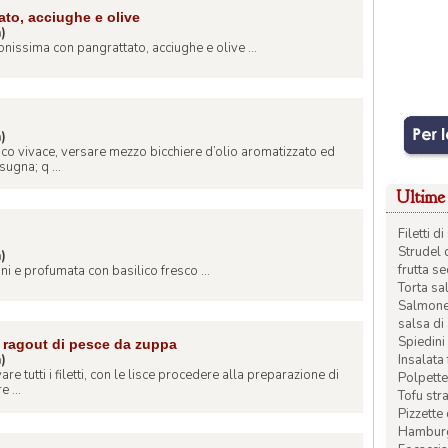
ato, acciughe e olive
a)
nissima con pangrattato, acciughe e olive ...
a)
oco vivace, versare mezzo bicchiere d’olio aromatizzato ed
sugna; q ...
Ultime 
Filetti 
Strudel 
a)
frutta s
ni e profumata con basilico fresco ...
Torta sal
Salmone 
salsa di
Spiedini 
 ragout di pesce da zuppa
Insalata
a)
are tutti i filetti, con le lisce procedere alla preparazione di
Polpette
 ...
Tofu str
Pizzette
Hamburge