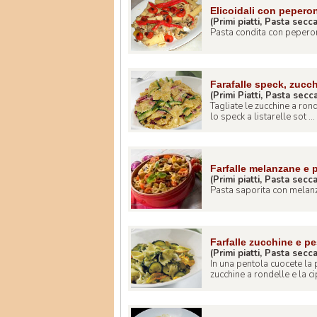
Elicoidali con peperon
(Primi piatti, Pasta secc
Pasta condita con peperoni
Farafalle speck, zucc
(Primi Piatti, Pasta secc
Tagliate le zucchine a ronde
lo speck a listarelle sot ...
Farfalle melanzane e
(Primi piatti, Pasta secc
Pasta saporita con melanza
Farfalle zucchine e p
(Primi piatti, Pasta secc
In una pentola cuocete la 
zucchine a rondelle e la cip