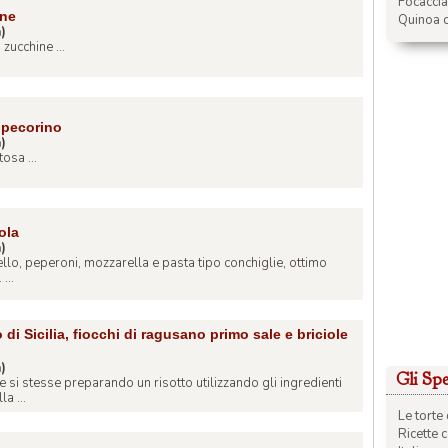
Focacci
ine
Quinoa c
a)
zucchine ...
e pecorino
a)
osa ...
ola
a)
llo, peperoni, mozzarella e pasta tipo conchiglie, ottimo
...
o di Sicilia, fiocchi di ragusano primo sale e briciole
a)
Gli Spec
e si stesse preparando un risotto utilizzando gli ingredienti
la ...
Le torte 
Ricette 