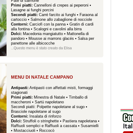
Patè di salmone
Primi piatti:
Cannelloni di crepes ai peperoni
•
Lasagne ai funghi porcini
Secondi piatti:
Carré farcito ai funghi
•
Faraona al
cartoccio
•
Salmone allo zabaglione di nocciole
Contorni:
Carciofi con la panna
•
Gratin di cardi
alla fontina
•
Scalogni e cavolini alla birra
Dolci:
Macedonia mangiatutto
•
Mattonella di
pandoro
•
Mousse ai marrons glacés
•
Salsa per
panettone alle albicocche
...Questo menu è stato creato da Elisa
MENU DI NATALE CAMPANO
Antipasti:
Antipasti con affettati misti, formaggi
stagionati
Primi piatti:
Minestra di Natale
•
Timballo di
maccheroni
•
Sartú napoletano
Secondi piatti:
Polpette napoletane al sugo
•
Brasciole napoletane al sugo
Contorni:
Insalata di rinforzo
Dolci:
Struffoli o stringhette
•
Pastiera napoletana
•
Raffiuoli semplici e Raffiuoli a cassata
•
Susamielli
•
Mostacciuoli
•
Roccocò