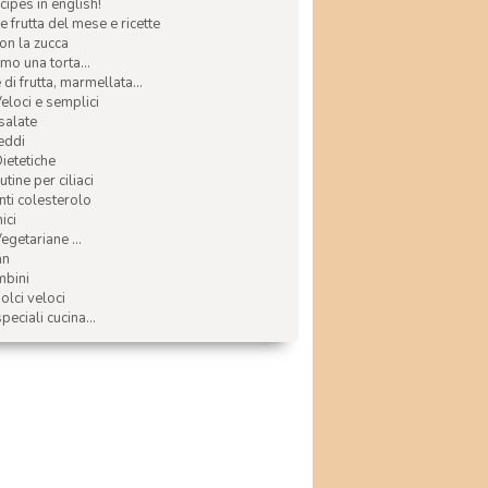
ecipes in english!
e frutta del mese e ricette
con la zucca
mo una torta...
di frutta, marmellata...
Veloci e semplici
 salate
reddi
Dietetiche
tine per ciliaci
nti colesterolo
ici
egetariane ...
an
mbini
olci veloci
speciali cucina...