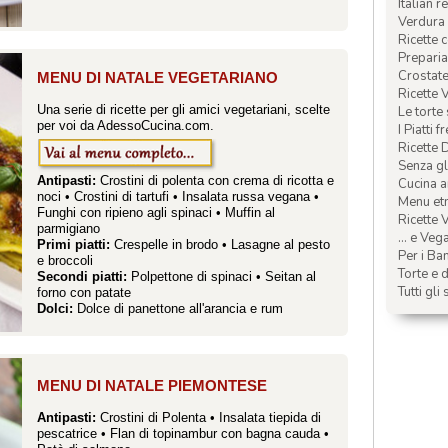
Italian r
Verdura 
Ricette 
Preparia
Crostate 
MENU DI NATALE VEGETARIANO
Ricette 
Una serie di ricette per gli amici vegetariani, scelte
Le torte
per voi da AdessoCucina.com.
I Piatti f
Ricette 
Senza glu
Antipasti:
Crostini di polenta con crema di ricotta e
Cucina a
noci
•
Crostini di tartufi
•
Insalata russa vegana
•
Menu etn
Funghi con ripieno agli spinaci
•
Muffin al
Ricette V
parmigiano
... e Veg
Primi piatti:
Crespelle in brodo
•
Lasagne al pesto
Per i Ba
e broccoli
Torte e d
Secondi piatti:
Polpettone di spinaci
•
Seitan al
Tutti gli 
forno con patate
Dolci:
Dolce di panettone all'arancia e rum
MENU DI NATALE PIEMONTESE
Antipasti:
Crostini di Polenta
•
Insalata tiepida di
pescatrice
•
Flan di topinambur con bagna cauda
•