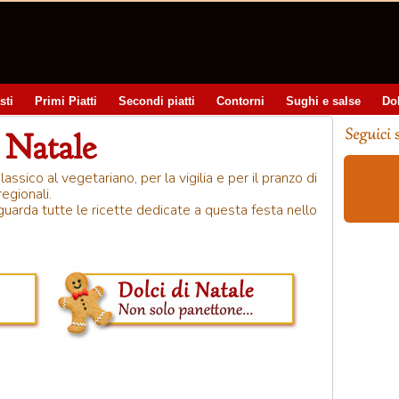
sti
Primi Piatti
Secondi piatti
Contorni
Sughi e salse
Do
 Natale
ssico al vegetariano, per la vigilia e per il pranzo di
egionali.
uarda tutte le ricette dedicate a questa festa nello