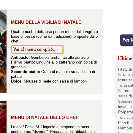
MENU DELLA VIGILIA DI NATALE
Quattro ricette deliziose per un menu della vigilia a
base di pesce (come da tradizione), proposte dallo
chef.
Ultime 
Antipasto:
Gamberoni profumati allo zenzero
Primo piatto:
Linguine allo zafferano con polpa di
granchio
Filetti 
Secondo piatto:
Orata al marsala su dadolata di
Strudel 
patate
frutta s
Dolce:
Mousse di mele con salsa di lamponi
Torta sal
Salmone 
salsa di
Spiedini 
Insalata
Polpette
Tofu str
MENU DI NATALE DELLO CHEF
Pizzette
Lo chef Fabio M. Ungania ci propone un menu
Hamburge
gustoso ma "diverso". Preaparazioni abbastanza