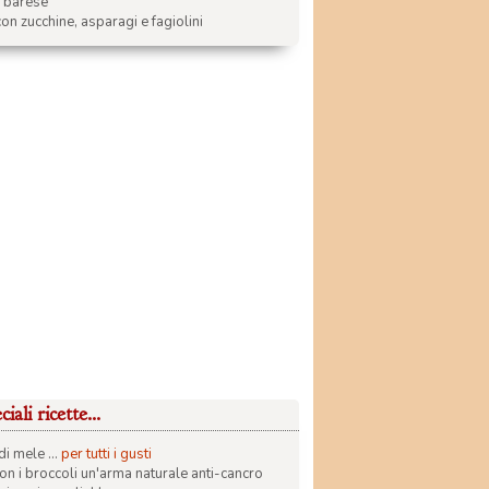
a barese
on zucchine, asparagi e fagiolini
iali ricette...
di mele ...
per tutti i gusti
con i broccoli un'arma naturale anti-cancro