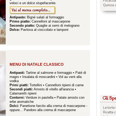
Focacci
veloci e un dolce stupefacente.
Quinoa c
Antipasto:
Bignè salati al formaggio
Primo piatto:
Cannelloni al mascarpone
Secondo piatto:
Quaglie ai semi di melograno
Dolce:
Pavlova al cioccolato e lamponi
MENU DI NATALE CLASSICO
Antipasti:
Tartine al salmone e formaggio
•
Paté di
magro
•
Insalata di moscardini
•
Vol au vent alla
vodka
Primi piatti:
Tortellini
•
Cannelloni ripieni di carne
Secondi piatti:
Arrosto di vitello all'arancia
•
Calamaretti ripieni
Gli Spec
Contorni:
Verdure in pastella
•
Patate arrosto con
erbe aromatiche
Dolci:
Panettone farcito alla crema di mascarpone
-
Le torte 
oppure...
Pandoro alla crema di mascarpone
Ricette 