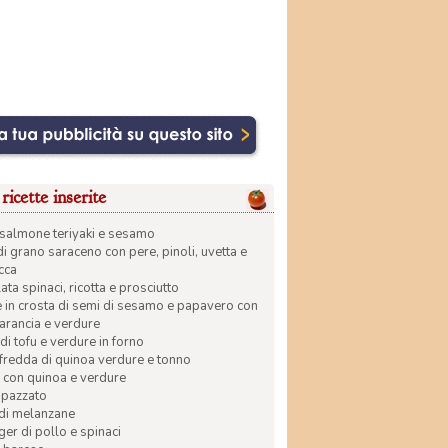
ricette inserite
di salmone teriyaki e sesamo
di grano saraceno con pere, pinoli, uvetta e
ecca
ata spinaci, ricotta e prosciutto
in crosta di semi di sesamo e papavero con
 arancia e verdure
di tofu e verdure in forno
 fredda di quinoa verdure e tonno
 con quinoa e verdure
apazzato
 di melanzane
r di pollo e spinaci