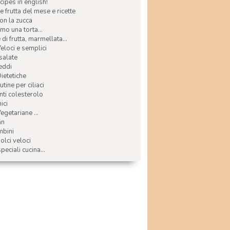
ecipes in english!
e frutta del mese e ricette
con la zucca
mo una torta...
di frutta, marmellata...
Veloci e semplici
 salate
reddi
Dietetiche
tine per ciliaci
nti colesterolo
ici
egetariane ...
an
mbini
olci veloci
speciali cucina...