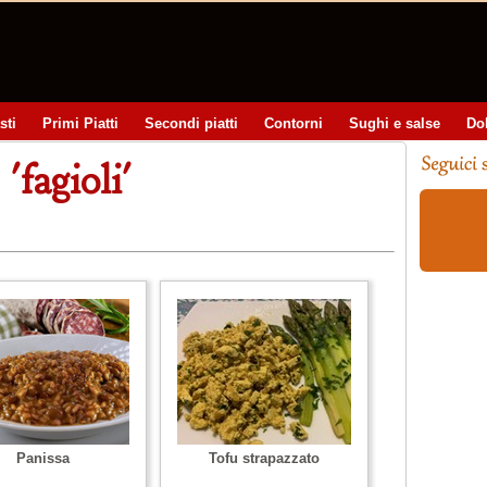
sti
Primi Piatti
Secondi piatti
Contorni
Sughi e salse
Do
'fagioli'
Panissa
Tofu strapazzato