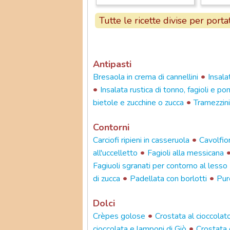
Tutte le ricette divise per porta
Antipasti
•
Bresaola in crema di cannellini
Insala
•
Insalata rustica di tonno, fagioli e 
•
bietole e zucchine o zucca
Tramezzini
Contorni
•
Carciofi ripieni in casseruola
Cavolfio
•
all'uccelletto
Fagioli alla messicana
Fagiuoli sgranati per contorno al lesso
•
•
di zucca
Padellata con borlotti
Pure
Dolci
•
Crèpes golose
Crostata al cioccolat
•
cioccolata e lamponi di Giò
Crostata c