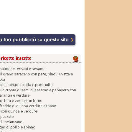
ricette inserite
di salmone teriyaki e sesamo
di grano saraceno con pere, pinoli, uvetta e
ecca
ata spinaci, ricotta e prosciutto
in crosta di semi di sesamo e papavero con
 arancia e verdure
di tofu e verdure in forno
 fredda di quinoa verdure e tonno
 con quinoa e verdure
apazzato
 di melanzane
r di pollo e spinaci