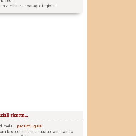
a barese
on zucchine, asparagi e fagiolini
iali ricette...
di mele ...
per tutti i gusti
con i broccoli un'arma naturale anti-cancro