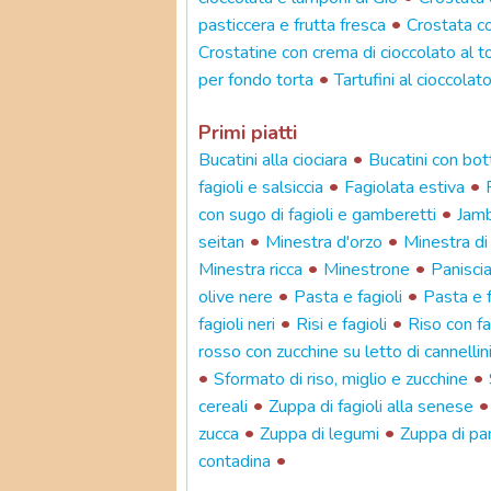
•
pasticcera e frutta fresca
Crostata co
Crostatine con crema di cioccolato al tof
•
per fondo torta
Tartufini al cioccolat
Primi piatti
•
Bucatini alla ciociara
Bucatini con bot
•
•
fagioli e salsiccia
Fagiolata estiva
•
con sugo di fagioli e gamberetti
Jam
•
•
seitan
Minestra d'orzo
Minestra di 
•
•
Minestra ricca
Minestrone
Panisci
•
•
olive nere
Pasta e fagioli
Pasta e f
•
•
fagioli neri
Risi e fagioli
Riso con fa
rosso con zucchine su letto di cannellin
•
•
Sformato di riso, miglio e zucchine
•
cereali
Zuppa di fagioli alla senese
•
•
zucca
Zuppa di legumi
Zuppa di pa
•
contadina