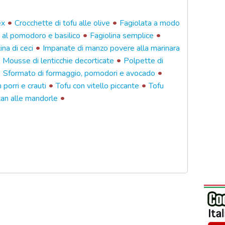
•
•
ex
Crocchette di tofu alle olive
Fagiolata a modo
•
•
a al pomodoro e basilico
Fagiolina semplice
•
na di ceci
Impanate di manzo povere alla marinara
•
•
Mousse di lenticchie decorticate
Polpette di
•
•
Sformato di formaggio, pomodori e avocado
•
•
porri e crauti
Tofu con vitello piccante
Tofu
•
tan alle mandorle