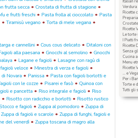
Italian r
•
•
n frutta secca
Crostata di frutta di stagione
Verdura 
Ricette 
•
•
u e frutti freschi
Pasta frolla al cioccolato
Pasta
Preparia
•
•
•
o
Tiramisù vegano
Torta di mele vegana
Crostate 
Ricette 
Le torte
I Piatti f
•
•
targa e cannellini
Cous cous delicato
Ditaloni con
Ricette 
Senza glu
•
•
Fagioli alla paesana
Gnocchi al semolino
Gnocchi
Cucina a
•
•
balaya
Lagane e fagioli
Lasagne con ragù di
Menu etn
•
•
fagioli veloce
Minestra di verza e fagioli
Ricette V
... e Veg
•
•
a di Novara
Panissa
Pasta con fagioli borlotti e
Per i Ba
•
•
agioli con le cozze
Pisarei e fasò
Quinoa con
Torte e d
•
•
Tutti gli 
gioli e pancetta
Riso integrale e fagioli
Riso
•
•
i
Risotto con radicchio e borlotti
Risotto rustico
•
•
Stocco e fagioli
Zuppa al pomodoro
Zuppa di
•
•
Zuppa di fagioli e scarole
Zuppa di funghi, fagioli e
•
ne del venerdì
Zuppa toscana di magro alla