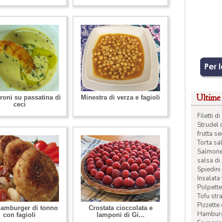
Ultime 
oni su passatina di
Minestra di verza e fagioli
ceci
Filetti 
Strudel 
frutta s
Torta sal
Salmone 
salsa di
Spiedini 
Insalata
Polpette
Tofu str
Pizzette
hamburger di tonno
Crostata cioccolata e
Hamburge
con fagioli
lamponi di Gi...