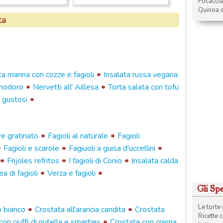
Focacci
Quinoa c
ta
•
ta marina con cozze e fagioli
Insalata russa vegana
•
•
pomodoro
Nervetti all' Aillesa
Torta salata con tofu
•
 gustosi
•
•
re gratinato
Fagioli al naturale
Fagioli
•
•
•
Fagioli e scarole
Fagiuoli a guisa d'uccellini
•
•
•
Frijoles refritos
I fagioli di Conio
Insalata calda
•
•
a di fagioli
Verza e fagioli
Gli Spec
Le torte 
•
•
o bianco
Crostata all'arancia candita
Crostata
Ricette 
•
on ciuffi di nutella e smarties
Crostata con crema