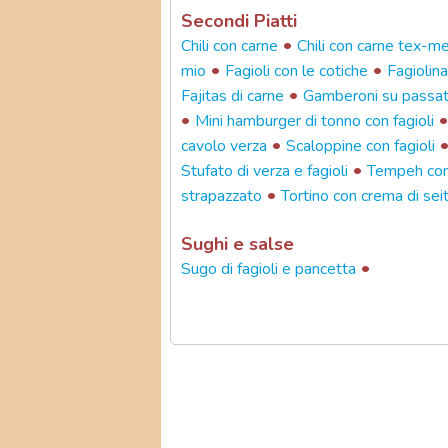
Secondi Piatti
•
Chili con carne
Chili con carne tex-m
•
•
mio
Fagioli con le cotiche
Fagiolin
•
Fajitas di carne
Gamberoni su passati
•
Mini hamburger di tonno con fagioli
•
cavolo verza
Scaloppine con fagioli
•
Stufato di verza e fagioli
Tempeh con 
•
strapazzato
Tortino con crema di sei
Sughi e salse
•
Sugo di fagioli e pancetta