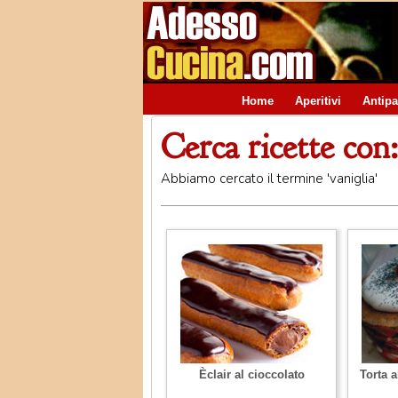
Home
Aperitivi
Antipa
Cerca ricette con:
Abbiamo cercato il termine 'vaniglia'
Èclair al cioccolato
Torta a