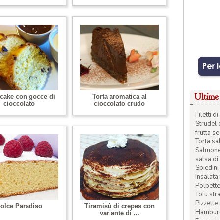
Ultime 
cake con gocce di
Torta aromatica al
cioccolato
cioccolato crudo
Filetti 
Strudel 
frutta s
Torta sal
Salmone 
salsa di
Spiedini 
Insalata
Polpette
Tofu str
Pizzette
olce Paradiso
Tiramisù di crepes con
Hamburge
variante di ...