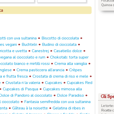
Focacci
Quinoa c
ta
•
•
otti con uva sultanina
Biscotto di cioccolata
•
•
•
es vegani
Buchteln
Budino di cioccolata
•
•
•
ricotta e uvetta
Canestrej
Casatiello dolce
•
egana al cioccolato e rum
Chokotab: torta super
•
•
occolato bianco e mirtilli rossi
Crema alla vaniglia
•
•
inglese
Crema pasticcera all’arancia
Crèpes
•
•
 e frutta fresca
Crostata di crema di riso e mele
•
•
•
e
Crustata ri la valeria
Cupcakes
Cupcakes Red
•
•
Cupcakes di Pasqua
Cupcakes mimosa alla
•
•
Dolce di Pandoro al cioccolato
Dolce Paradiso
Gli Spec
•
al cioccolato
Fantasia semifredda con uva sultanina
Le torte 
•
•
menta
Gâteau à la noisette
Gelatina di ribes in
Ricette 