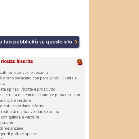
ricette inserite
di salmone teriyaki e sesamo
di grano saraceno con pere, pinoli, uvetta e
ecca
ata spinaci, ricotta e prosciutto
in crosta di semi di sesamo e papavero con
 arancia e verdure
di tofu e verdure in forno
 fredda di quinoa verdure e tonno
 con quinoa e verdure
apazzato
 di melanzane
r di pollo e spinaci