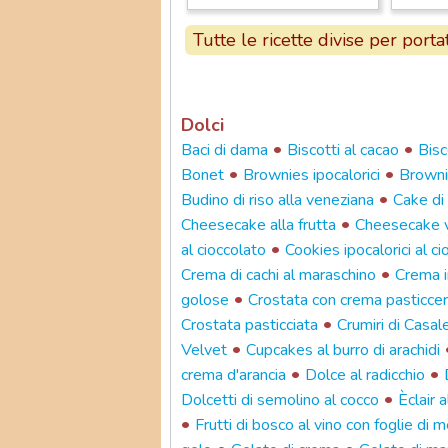
Tutte le ricette divise per porta
Dolci
•
•
Baci di dama
Biscotti al cacao
Bisc
•
•
Bonet
Brownies ipocalorici
Browni
•
Budino di riso alla veneziana
Cake di 
•
Cheesecake alla frutta
Cheesecake v
•
al cioccolato
Cookies ipocalorici al ci
•
Crema di cachi al maraschino
Crema 
•
golose
Crostata con crema pasticcera
•
Crostata pasticciata
Crumiri di Casal
•
Velvet
Cupcakes al burro di arachidi
•
•
crema d'arancia
Dolce al radicchio
•
Dolcetti di semolino al cocco
Èclair 
•
Frutti di bosco al vino con foglie di 