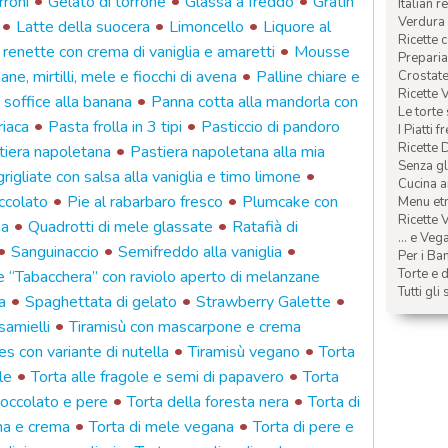
•
•
•
rroni
Gelato di torrone
Glassa a freddo
Gratin
Italian r
Verdura 
•
•
•
Latte della suocera
Limoncello
Liquore al
Ricette 
•
renette con crema di vaniglia e amaretti
Mousse
Preparia
•
ane, mirtilli, mele e fiocchi di avena
Palline chiare e
Crostate 
Ricette 
•
soffice alla banana
Panna cotta alla mandorla con
Le torte
•
•
riaca
Pasta frolla in 3 tipi
Pasticcio di pandoro
I Piatti f
•
Ricette 
tiera napoletana
Pastiera napoletana alla mia
Senza glu
•
rigliate con salsa alla vaniglia e timo limone
Cucina a
•
•
occolato
Pie al rabarbaro fresco
Plumcake con
Menu etn
Ricette V
•
•
na
Quadrotti di mele glassate
Ratafià di
... e Veg
•
•
•
Sanguinaccio
Semifreddo alla vaniglia
Per i Ba
Torte e d
 “Tabacchera” con raviolo aperto di melanzane
Tutti gli 
•
•
•
a
Spaghettata di gelato
Strawberry Galette
•
samielli
Tiramisù con mascarpone e crema
•
•
es con variante di nutella
Tiramisù vegano
Torta
•
•
le
Torta alle fragole e semi di papavero
Torta
•
•
ioccolato e pere
Torta della foresta nera
Torta di
•
•
nna e crema
Torta di mele vegana
Torta di pere e