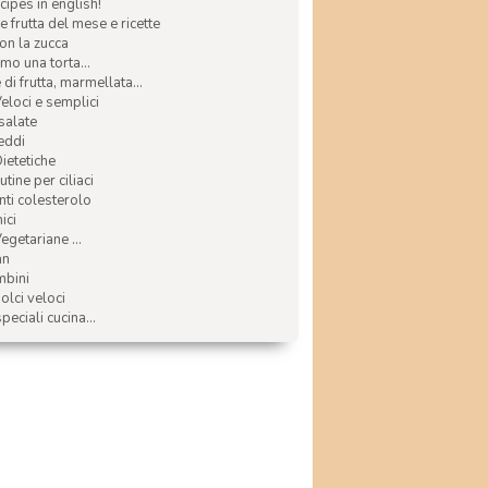
ecipes in english!
e frutta del mese e ricette
con la zucca
mo una torta...
di frutta, marmellata...
Veloci e semplici
 salate
reddi
Dietetiche
tine per ciliaci
nti colesterolo
ici
egetariane ...
an
mbini
olci veloci
speciali cucina...