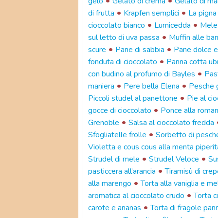
•
•
gelo
Gelato di crema
Gelato di ma
•
•
di frutta
Krapfen semplici
La pigna
•
•
cioccolato bianco
Lumicedda
Mele 
•
sul letto di uva passa
Muffin alle ban
•
•
scure
Pane di sabbia
Pane dolce e 
•
fonduta di cioccolato
Panna cotta ub
•
con budino al profumo di Bayles
Pas
•
•
maniera
Pere bella Elena
Pesche g
•
Piccoli studel al panettone
Pie al ci
•
gocce di cioccolato
Ponce alla roma
•
Grenoble
Salsa al cioccolato fredda
•
Sfogliatelle frolle
Sorbetto di pesche
Violetta e cous cous alla menta piperit
•
•
Strudel di mele
Strudel Veloce
Su
•
pasticcera all’arancia
Tiramisù di crep
•
alla marengo
Torta alla vaniglia e me
•
aromatica al cioccolato crudo
Torta c
•
carote e ananas
Torta di fragole pa