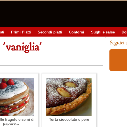
sti
Primi Piatti
Secondi piatti
Contorni
Sughi e salse
Do
 'vaniglia'
lle fragole e semi di
Torta cioccolato e pere
papave...