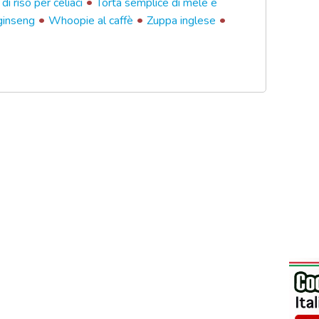
•
di riso per celiaci
Torta semplice di mele e
•
•
•
ginseng
Whoopie al caffè
Zuppa inglese