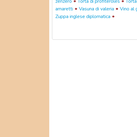
•
•
zenzero
Torta di profiteroles
Torta 
•
•
amaretti
Vasuna di valeria
Vino al 
•
Zuppa inglese diplomatica