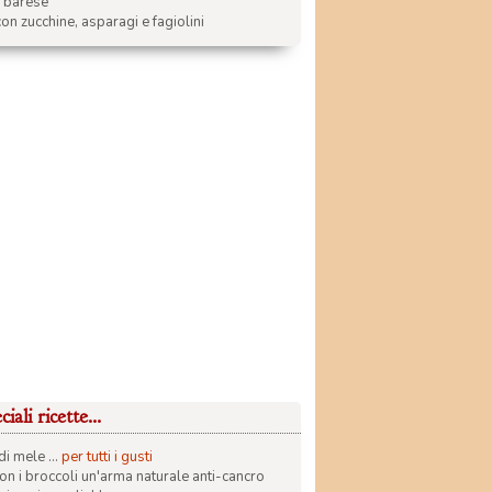
a barese
on zucchine, asparagi e fagiolini
iali ricette...
di mele ...
per tutti i gusti
con i broccoli un'arma naturale anti-cancro