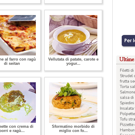
Ultime 
e al farro con ragù
Vellutata di patate, carote e
di seitan
yogur...
Filetti 
Strudel 
frutta s
Torta sal
Salmone 
salsa di
Spiedini 
Insalata
Polpette
Tofu str
Pizzette
ette con crema di
Sformatino morbido di
Hamburge
porri e ragù...
miglio con fo...