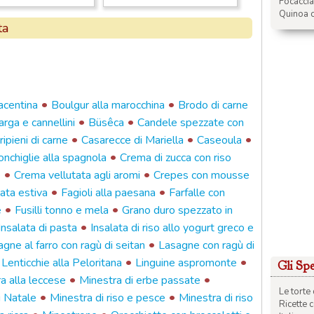
Focacci
Quinoa c
ta
•
•
acentina
Boulgur alla marocchina
Brodo di carne
•
•
arga e cannellini
Büsêca
Candele spezzate con
•
•
•
ripieni di carne
Casarecce di Mariella
Caseoula
•
onchiglie alla spagnola
Crema di zucca con riso
•
•
e
Crema vellutata agli aromi
Crepes con mousse
•
•
ata estiva
Fagioli alla paesana
Farfalle con
•
•
e
Fusilli tonno e mela
Grano duro spezzato in
•
Insalata di pasta
Insalata di riso allo yogurt greco e
•
gne al farro con ragù di seitan
Lasagne con ragù di
•
•
•
Lenticchie alla Peloritana
Linguine aspromonte
Gli Spec
•
•
a alla leccese
Minestra di erbe passate
Le torte 
•
•
i Natale
Minestra di riso e pesce
Minestra di riso
Ricette 