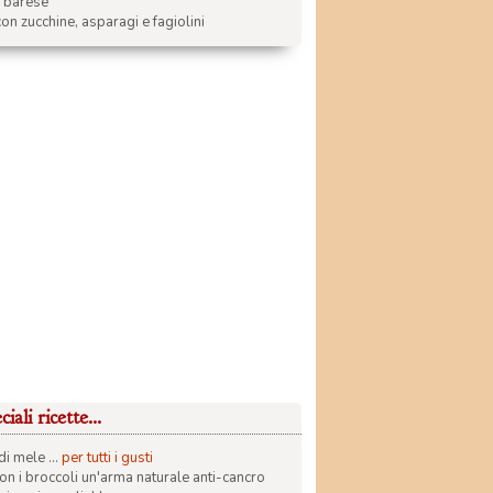
a barese
on zucchine, asparagi e fagiolini
iali ricette...
di mele ...
per tutti i gusti
con i broccoli un'arma naturale anti-cancro