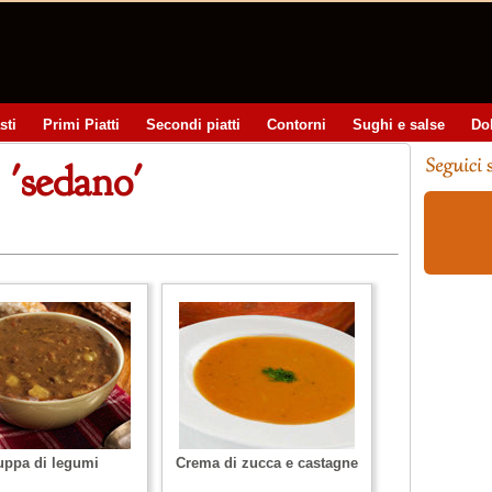
sti
Primi Piatti
Secondi piatti
Contorni
Sughi e salse
Do
 'sedano'
uppa di legumi
Crema di zucca e castagne