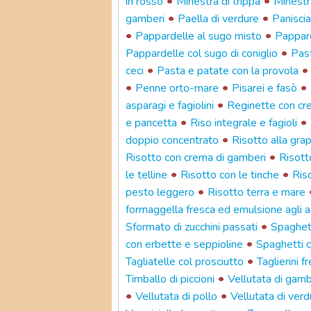
•
•
in rosso
Minestra di trippa
Minestr
•
•
gamberi
Paella di verdure
Paniscia
•
•
Pappardelle al sugo misto
Pappard
•
Pappardelle col sugo di coniglio
Past
•
ceci
Pasta e patate con la provola
•
•
•
Penne orto-mare
Pisarei e fasò
•
asparagi e fagiolini
Reginette con cre
•
•
e pancetta
Riso integrale e fagioli
•
doppio concentrato
Risotto alla grap
•
Risotto con crema di gamberi
Risott
•
•
le telline
Risotto con le tinche
Ris
•
pesto leggero
Risotto terra e mare
formaggella fresca ed emulsione agli 
•
Sformato di zucchini passati
Spaghett
•
con erbette e seppioline
Spaghetti c
•
Tagliatelle col prosciutto
Taglierini 
•
Timballo di piccioni
Vellutata di gamb
•
•
Vellutata di pollo
Vellutata di verd